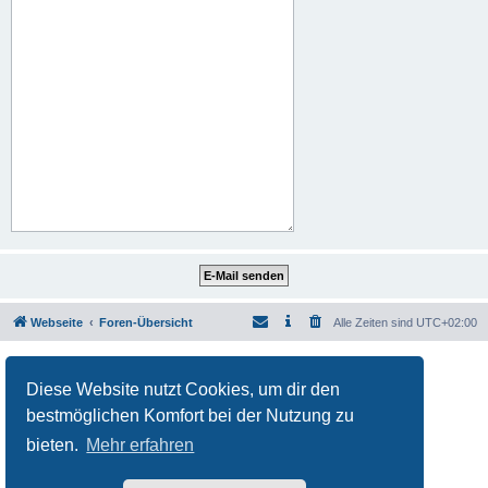
Webseite
Foren-Übersicht
Alle Zeiten sind
UTC+02:00
Powered by
phpBB
® Forum Software © phpBB Limited
Deutsche Übersetzung durch
phpBB.de
Diese Website nutzt Cookies, um dir den
Datenschutz
|
Nutzungsbedingungen
bestmöglichen Komfort bei der Nutzung zu
bieten.
Mehr erfahren