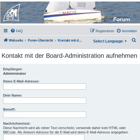
Micro Magic Forum
Deutschland
FAQ
Registrieren
Anmelden
S
Webseite
Foren-Übersicht
Kontakt mit der Board-Administration aufnehmen
Select Language
▼
u
Kontakt mit der Board-Administration aufnehmen
c
h
Empfänger:
e
Administrator
Deine E-Mail-Adresse:
Dein Name:
Betreff:
Nachrichtentext:
Diese Nachricht wird als reiner Text verschickt, verwende daher kein HTML oder
BBCode. Als Antwort-Adresse für die E-Mail wird deine E-Mail-Adresse angegeben.