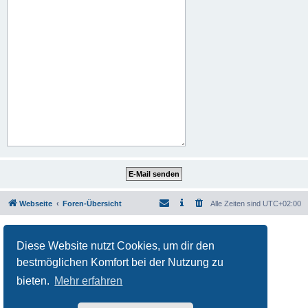
Webseite
Foren-Übersicht
Alle Zeiten sind
UTC+02:00
Powered by
phpBB
® Forum Software © phpBB Limited
Deutsche Übersetzung durch
phpBB.de
Diese Website nutzt Cookies, um dir den
Datenschutz
|
Nutzungsbedingungen
bestmöglichen Komfort bei der Nutzung zu
bieten.
Mehr erfahren