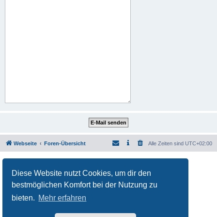
Webseite
Foren-Übersicht
Alle Zeiten sind
UTC+02:00
Powered by
phpBB
® Forum Software © phpBB Limited
Deutsche Übersetzung durch
phpBB.de
Diese Website nutzt Cookies, um dir den
Datenschutz
|
Nutzungsbedingungen
bestmöglichen Komfort bei der Nutzung zu
bieten.
Mehr erfahren