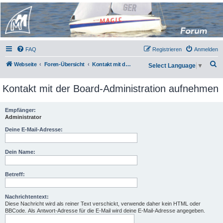
Micro Magic Forum
Deutschland
FAQ
Registrieren
Anmelden
S
Webseite
Foren-Übersicht
Kontakt mit der Board-Administration aufnehmen
Select Language
▼
u
Kontakt mit der Board-Administration aufnehmen
c
h
Empfänger:
e
Administrator
Deine E-Mail-Adresse:
Dein Name:
Betreff:
Nachrichtentext:
Diese Nachricht wird als reiner Text verschickt, verwende daher kein HTML oder
BBCode. Als Antwort-Adresse für die E-Mail wird deine E-Mail-Adresse angegeben.