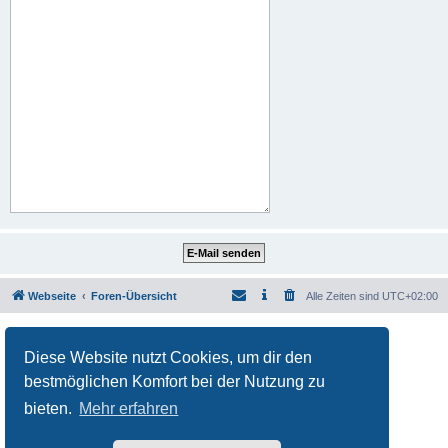
Webseite
Foren-Übersicht
Alle Zeiten sind
UTC+02:00
Powered by
phpBB
® Forum Software © phpBB Limited
Deutsche Übersetzung durch
phpBB.de
Diese Website nutzt Cookies, um dir den
Datenschutz
|
Nutzungsbedingungen
bestmöglichen Komfort bei der Nutzung zu
bieten.
Mehr erfahren