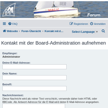
Micro Magic Forum
Deutschland
FAQ
Registrieren
Anmelden
S
Webseite
Foren-Übersicht
Kontakt mit der Board-Administration aufnehmen
Select Language
▼
u
Kontakt mit der Board-Administration aufnehmen
c
h
Empfänger:
e
Administrator
Deine E-Mail-Adresse:
Dein Name:
Betreff:
Nachrichtentext:
Diese Nachricht wird als reiner Text verschickt, verwende daher kein HTML oder
BBCode. Als Antwort-Adresse für die E-Mail wird deine E-Mail-Adresse angegeben.