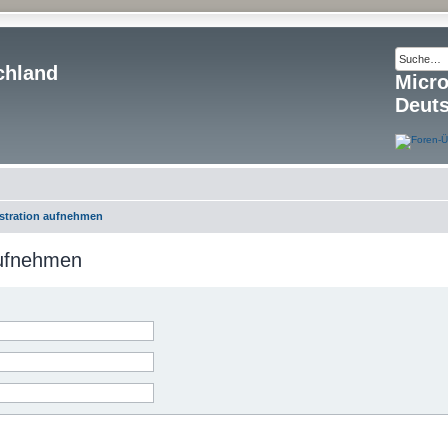
chland
Micr
Deut
istration aufnehmen
aufnehmen