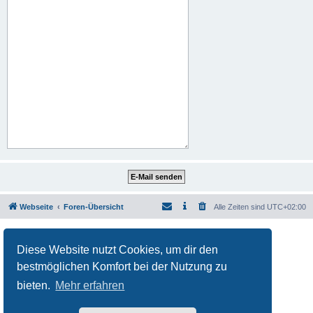
Webseite
Foren-Übersicht
Alle Zeiten sind
UTC+02:00
Powered by
phpBB
® Forum Software © phpBB Limited
Deutsche Übersetzung durch
phpBB.de
Diese Website nutzt Cookies, um dir den
Datenschutz
|
Nutzungsbedingungen
bestmöglichen Komfort bei der Nutzung zu
bieten.
Mehr erfahren