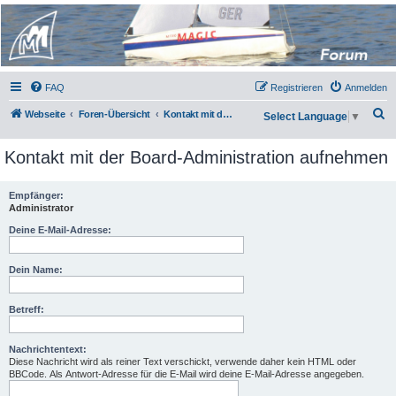
Micro Magic Forum
Deutschland
FAQ
Registrieren
Anmelden
S
Webseite
Foren-Übersicht
Kontakt mit der Board-Administration aufnehmen
Select Language
▼
u
Kontakt mit der Board-Administration aufnehmen
c
h
Empfänger:
e
Administrator
Deine E-Mail-Adresse:
Dein Name:
Betreff:
Nachrichtentext:
Diese Nachricht wird als reiner Text verschickt, verwende daher kein HTML oder
BBCode. Als Antwort-Adresse für die E-Mail wird deine E-Mail-Adresse angegeben.