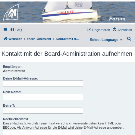
Micro Magic Forum
Deutschland
FAQ
Registrieren
Anmelden
S
Webseite
Foren-Übersicht
Kontakt mit der Board-Administration aufnehmen
Select Language
▼
u
Kontakt mit der Board-Administration aufnehmen
c
h
Empfänger:
e
Administrator
Deine E-Mail-Adresse:
Dein Name:
Betreff:
Nachrichtentext:
Diese Nachricht wird als reiner Text verschickt, verwende daher kein HTML oder
BBCode. Als Antwort-Adresse für die E-Mail wird deine E-Mail-Adresse angegeben.