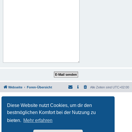
Webseite
Foren-Übersicht
Alle Zeiten sind
UTC+02:00
Powered by
phpBB
® Forum Software © phpBB Limited
Deutsche Übersetzung durch
phpBB.de
Diese Website nutzt Cookies, um dir den
Datenschutz
|
Nutzungsbedingungen
bestmöglichen Komfort bei der Nutzung zu
bieten.
Mehr erfahren