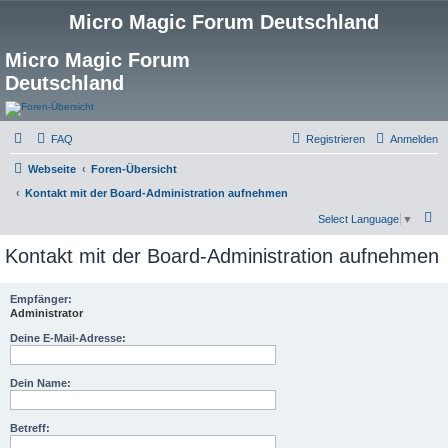
Micro Magic Forum Deutschland
Micro Magic Forum
Deutschland
FAQ
Registrieren
Anmelden
Webseite
Foren-Übersicht
Kontakt mit der Board-Administration aufnehmen
S
Select Language
▼
u
Kontakt mit der Board-Administration aufnehmen
c
h
Empfänger:
Administrator
e
Deine E-Mail-Adresse:
Dein Name:
Betreff: