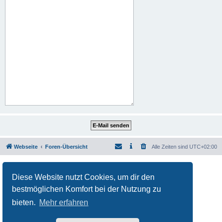
Webseite
Foren-Übersicht
Alle Zeiten sind
UTC+02:00
Powered by
phpBB
® Forum Software © phpBB Limited
Deutsche Übersetzung durch
phpBB.de
Diese Website nutzt Cookies, um dir den
Datenschutz
|
Nutzungsbedingungen
bestmöglichen Komfort bei der Nutzung zu
bieten.
Mehr erfahren