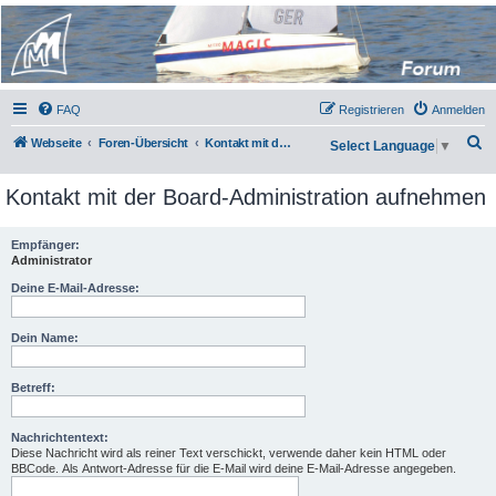
Micro Magic Forum
Deutschland
FAQ
Registrieren
Anmelden
S
Webseite
Foren-Übersicht
Kontakt mit der Board-Administration aufnehmen
Select Language
▼
u
Kontakt mit der Board-Administration aufnehmen
c
h
Empfänger:
e
Administrator
Deine E-Mail-Adresse:
Dein Name:
Betreff:
Nachrichtentext:
Diese Nachricht wird als reiner Text verschickt, verwende daher kein HTML oder
BBCode. Als Antwort-Adresse für die E-Mail wird deine E-Mail-Adresse angegeben.