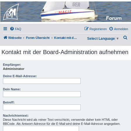
Micro Magic Forum
Deutschland
FAQ
Registrieren
Anmelden
S
Webseite
Foren-Übersicht
Kontakt mit der Board-Administration aufnehmen
Select Language
▼
u
Kontakt mit der Board-Administration aufnehmen
c
h
Empfänger:
e
Administrator
Deine E-Mail-Adresse:
Dein Name:
Betreff:
Nachrichtentext:
Diese Nachricht wird als reiner Text verschickt, verwende daher kein HTML oder
BBCode. Als Antwort-Adresse für die E-Mail wird deine E-Mail-Adresse angegeben.