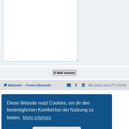
Webseite
Foren-Übersicht
Alle Zeiten sind
UTC+02:00
Powered by
phpBB
® Forum Software © phpBB Limited
Deutsche Übersetzung durch
phpBB.de
Diese Website nutzt Cookies, um dir den
Datenschutz
|
Nutzungsbedingungen
bestmöglichen Komfort bei der Nutzung zu
bieten.
Mehr erfahren