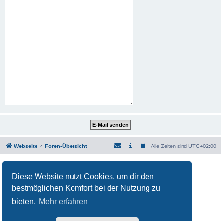
Webseite
Foren-Übersicht
Alle Zeiten sind
UTC+02:00
Powered by
phpBB
® Forum Software © phpBB Limited
Deutsche Übersetzung durch
phpBB.de
Diese Website nutzt Cookies, um dir den
Datenschutz
|
Nutzungsbedingungen
bestmöglichen Komfort bei der Nutzung zu
bieten.
Mehr erfahren