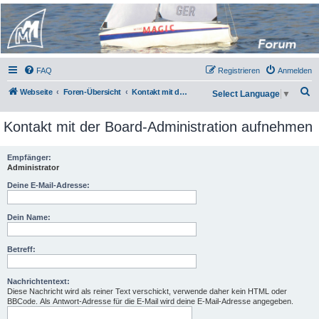
Micro Magic Forum
Deutschland
FAQ
Registrieren
Anmelden
S
Webseite
Foren-Übersicht
Kontakt mit der Board-Administration aufnehmen
Select Language
▼
u
Kontakt mit der Board-Administration aufnehmen
c
h
Empfänger:
e
Administrator
Deine E-Mail-Adresse:
Dein Name:
Betreff:
Nachrichtentext:
Diese Nachricht wird als reiner Text verschickt, verwende daher kein HTML oder
BBCode. Als Antwort-Adresse für die E-Mail wird deine E-Mail-Adresse angegeben.