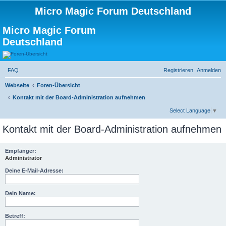
Micro Magic Forum Deutschland
Micro Magic Forum
Deutschland
FAQ
Registrieren
Anmelden
Webseite
Foren-Übersicht
Kontakt mit der Board-Administration aufnehmen
S
Select Language
▼
u
Kontakt mit der Board-Administration aufnehmen
c
h
Empfänger:
Administrator
e
Deine E-Mail-Adresse:
Dein Name:
Betreff: