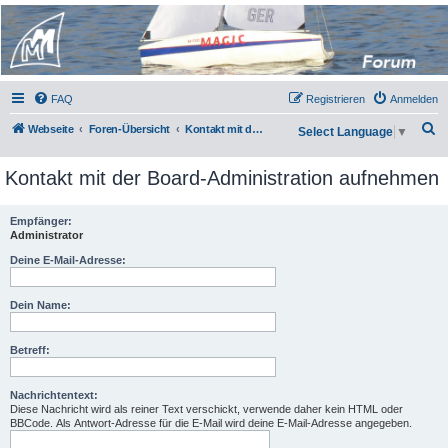
Micro Magic Forum
Deutschland
FAQ
Registrieren
Anmelden
S
Webseite
Foren-Übersicht
Kontakt mit der Board-Administration aufnehmen
Select Language
▼
u
Kontakt mit der Board-Administration aufnehmen
c
h
Empfänger:
e
Administrator
Deine E-Mail-Adresse:
Dein Name:
Betreff:
Nachrichtentext:
Diese Nachricht wird als reiner Text verschickt, verwende daher kein HTML oder
BBCode. Als Antwort-Adresse für die E-Mail wird deine E-Mail-Adresse angegeben.