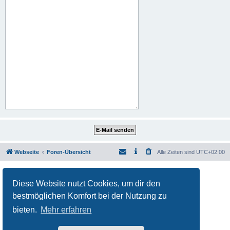
Webseite
Foren-Übersicht
Alle Zeiten sind
UTC+02:00
Powered by
phpBB
® Forum Software © phpBB Limited
Deutsche Übersetzung durch
phpBB.de
Diese Website nutzt Cookies, um dir den
Datenschutz
|
Nutzungsbedingungen
bestmöglichen Komfort bei der Nutzung zu
bieten.
Mehr erfahren