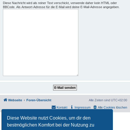
Diese Nachricht wird als reiner Text verschickt, verwende daher kein HTML oder
BBCode. Als Antwort-Adresse für die E-Mail wird deine E-Mail-Adresse angegeben.
Webseite
Foren-Übersicht
Alle Zeiten sind
UTC+02:00
Kontakt
Impressum
Alle Cookies löschen
Diese Website nutzt Cookies, um dir den
Powered by
phpBB
® Forum Software © phpBB Limited
Deutsche Übersetzung durch
phpBB.de
bestmöglichen Komfort bei der Nutzung zu
Datenschutz
|
Nutzungsbedingungen