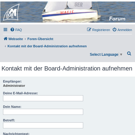
Micro Magic Forum
Deutschland
FAQ
Registrieren
Anmelden
Webseite
Foren-Übersicht
Kontakt mit der Board-Administration aufnehmen
S
Select Language
▼
u
Kontakt mit der Board-Administration aufnehmen
c
h
Empfänger:
e
Administrator
Deine E-Mail-Adresse:
Dein Name:
Betreff:
Nachrichtentext: