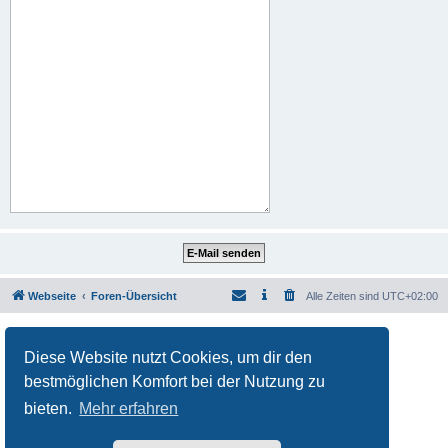
Webseite
Foren-Übersicht
Alle Zeiten sind
UTC+02:00
Powered by
phpBB
® Forum Software © phpBB Limited
Deutsche Übersetzung durch
phpBB.de
Diese Website nutzt Cookies, um dir den
Datenschutz
|
Nutzungsbedingungen
bestmöglichen Komfort bei der Nutzung zu
bieten.
Mehr erfahren