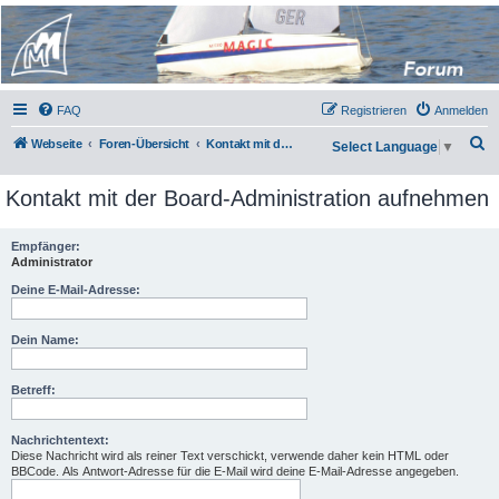
Micro Magic Forum
Deutschland
FAQ
Registrieren
Anmelden
S
Webseite
Foren-Übersicht
Kontakt mit der Board-Administration aufnehmen
Select Language
▼
u
Kontakt mit der Board-Administration aufnehmen
c
h
Empfänger:
e
Administrator
Deine E-Mail-Adresse:
Dein Name:
Betreff:
Nachrichtentext:
Diese Nachricht wird als reiner Text verschickt, verwende daher kein HTML oder
BBCode. Als Antwort-Adresse für die E-Mail wird deine E-Mail-Adresse angegeben.