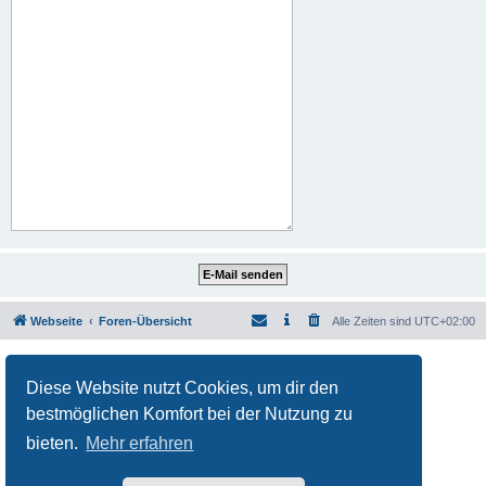
Webseite
Foren-Übersicht
Alle Zeiten sind
UTC+02:00
Powered by
phpBB
® Forum Software © phpBB Limited
Deutsche Übersetzung durch
phpBB.de
Diese Website nutzt Cookies, um dir den
Datenschutz
|
Nutzungsbedingungen
bestmöglichen Komfort bei der Nutzung zu
bieten.
Mehr erfahren