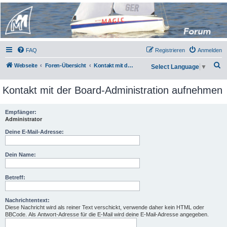
Micro Magic Forum
Deutschland
FAQ
Registrieren
Anmelden
S
Webseite
Foren-Übersicht
Kontakt mit der Board-Administration aufnehmen
Select Language
▼
u
Kontakt mit der Board-Administration aufnehmen
c
h
Empfänger:
e
Administrator
Deine E-Mail-Adresse:
Dein Name:
Betreff:
Nachrichtentext:
Diese Nachricht wird als reiner Text verschickt, verwende daher kein HTML oder
BBCode. Als Antwort-Adresse für die E-Mail wird deine E-Mail-Adresse angegeben.