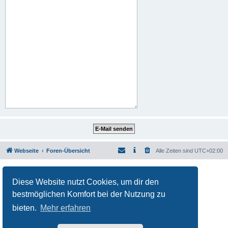
Webseite
Foren-Übersicht
Alle Zeiten sind
UTC+02:00
Powered by
phpBB
® Forum Software © phpBB Limited
Deutsche Übersetzung durch
phpBB.de
Diese Website nutzt Cookies, um dir den
Datenschutz
|
Nutzungsbedingungen
bestmöglichen Komfort bei der Nutzung zu
bieten.
Mehr erfahren