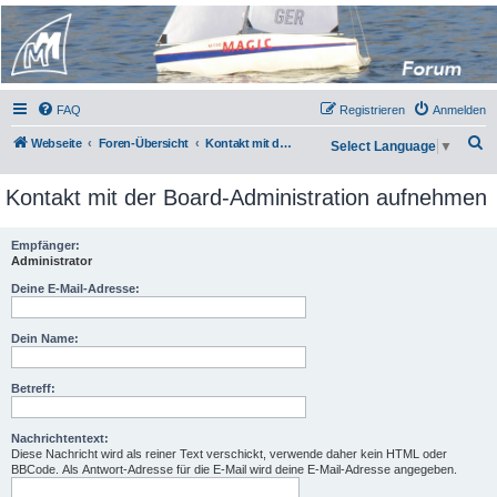
Micro Magic Forum
Deutschland
FAQ
Registrieren
Anmelden
S
Webseite
Foren-Übersicht
Kontakt mit der Board-Administration aufnehmen
Select Language
▼
u
Kontakt mit der Board-Administration aufnehmen
c
h
Empfänger:
e
Administrator
Deine E-Mail-Adresse:
Dein Name:
Betreff:
Nachrichtentext:
Diese Nachricht wird als reiner Text verschickt, verwende daher kein HTML oder
BBCode. Als Antwort-Adresse für die E-Mail wird deine E-Mail-Adresse angegeben.