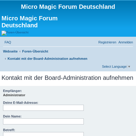
Micro Magic Forum Deutschland
Micro Magic Forum
Deutschland
FAQ
Registrieren
Anmelden
Webseite
Foren-Übersicht
Kontakt mit der Board-Administration aufnehmen
S
Select Language
▼
u
Kontakt mit der Board-Administration aufnehmen
c
h
Empfänger:
Administrator
e
Deine E-Mail-Adresse:
Dein Name:
Betreff: