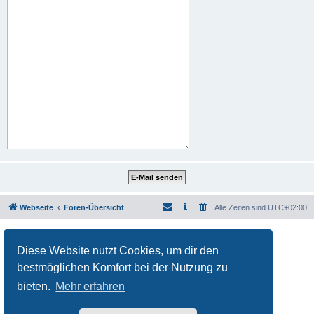
Webseite
Foren-Übersicht
Alle Zeiten sind
UTC+02:00
Powered by
phpBB
® Forum Software © phpBB Limited
Deutsche Übersetzung durch
phpBB.de
Diese Website nutzt Cookies, um dir den
Datenschutz
|
Nutzungsbedingungen
bestmöglichen Komfort bei der Nutzung zu
bieten.
Mehr erfahren