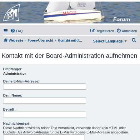
Micro Magic Forum
Deutschland
FAQ
Registrieren
Anmelden
S
Webseite
Foren-Übersicht
Kontakt mit der Board-Administration aufnehmen
Select Language
▼
u
Kontakt mit der Board-Administration aufnehmen
c
h
Empfänger:
e
Administrator
Deine E-Mail-Adresse:
Dein Name:
Betreff:
Nachrichtentext:
Diese Nachricht wird als reiner Text verschickt, verwende daher kein HTML oder
BBCode. Als Antwort-Adresse für die E-Mail wird deine E-Mail-Adresse angegeben.