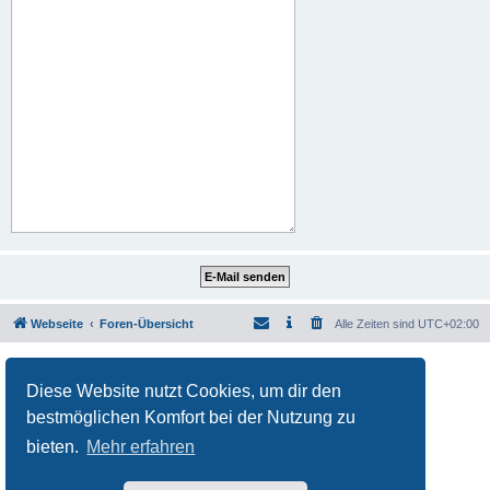
Webseite
Foren-Übersicht
Alle Zeiten sind
UTC+02:00
Powered by
phpBB
® Forum Software © phpBB Limited
Deutsche Übersetzung durch
phpBB.de
Diese Website nutzt Cookies, um dir den
Datenschutz
|
Nutzungsbedingungen
bestmöglichen Komfort bei der Nutzung zu
bieten.
Mehr erfahren