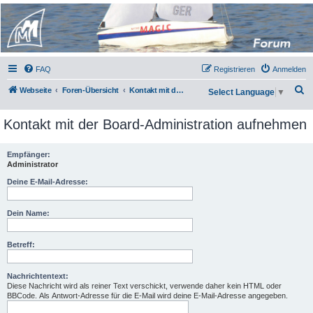
Micro Magic Forum
Deutschland
FAQ
Registrieren
Anmelden
S
Webseite
Foren-Übersicht
Kontakt mit der Board-Administration aufnehmen
Select Language
▼
u
Kontakt mit der Board-Administration aufnehmen
c
h
Empfänger:
e
Administrator
Deine E-Mail-Adresse:
Dein Name:
Betreff:
Nachrichtentext:
Diese Nachricht wird als reiner Text verschickt, verwende daher kein HTML oder
BBCode. Als Antwort-Adresse für die E-Mail wird deine E-Mail-Adresse angegeben.