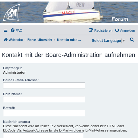
Micro Magic Forum
Deutschland
FAQ
Registrieren
Anmelden
S
Webseite
Foren-Übersicht
Kontakt mit der Board-Administration aufnehmen
Select Language
▼
u
Kontakt mit der Board-Administration aufnehmen
c
h
Empfänger:
e
Administrator
Deine E-Mail-Adresse:
Dein Name:
Betreff:
Nachrichtentext:
Diese Nachricht wird als reiner Text verschickt, verwende daher kein HTML oder
BBCode. Als Antwort-Adresse für die E-Mail wird deine E-Mail-Adresse angegeben.