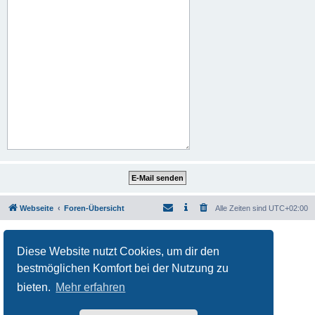
Webseite
Foren-Übersicht
Alle Zeiten sind
UTC+02:00
Powered by
phpBB
® Forum Software © phpBB Limited
Deutsche Übersetzung durch
phpBB.de
Diese Website nutzt Cookies, um dir den
Datenschutz
|
Nutzungsbedingungen
bestmöglichen Komfort bei der Nutzung zu
bieten.
Mehr erfahren