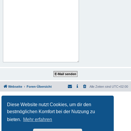
Webseite
Foren-Übersicht
Alle Zeiten sind
UTC+02:00
Powered by
phpBB
® Forum Software © phpBB Limited
Deutsche Übersetzung durch
phpBB.de
Diese Website nutzt Cookies, um dir den
Datenschutz
|
Nutzungsbedingungen
bestmöglichen Komfort bei der Nutzung zu
bieten.
Mehr erfahren