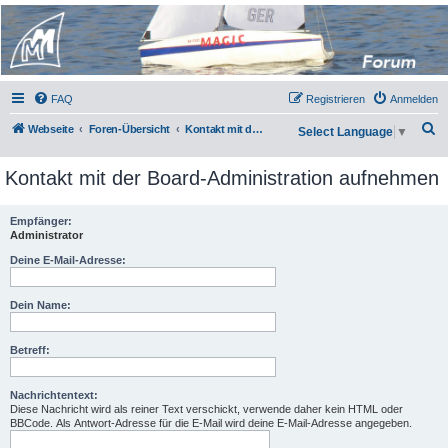
Micro Magic Forum
Deutschland
FAQ
Registrieren
Anmelden
S
Webseite
Foren-Übersicht
Kontakt mit der Board-Administration aufnehmen
Select Language
▼
u
Kontakt mit der Board-Administration aufnehmen
c
h
Empfänger:
e
Administrator
Deine E-Mail-Adresse:
Dein Name:
Betreff:
Nachrichtentext:
Diese Nachricht wird als reiner Text verschickt, verwende daher kein HTML oder
BBCode. Als Antwort-Adresse für die E-Mail wird deine E-Mail-Adresse angegeben.