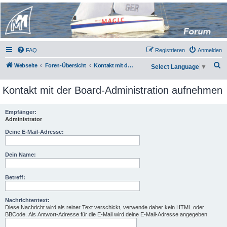
Micro Magic Forum
Deutschland
FAQ
Registrieren
Anmelden
S
Webseite
Foren-Übersicht
Kontakt mit der Board-Administration aufnehmen
Select Language
▼
u
Kontakt mit der Board-Administration aufnehmen
c
h
Empfänger:
e
Administrator
Deine E-Mail-Adresse:
Dein Name:
Betreff:
Nachrichtentext:
Diese Nachricht wird als reiner Text verschickt, verwende daher kein HTML oder
BBCode. Als Antwort-Adresse für die E-Mail wird deine E-Mail-Adresse angegeben.