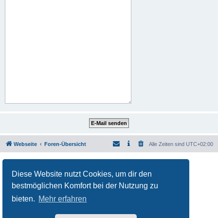
Webseite
Foren-Übersicht
Alle Zeiten sind
UTC+02:00
Powered by
phpBB
® Forum Software © phpBB Limited
Deutsche Übersetzung durch
phpBB.de
Diese Website nutzt Cookies, um dir den
Datenschutz
|
Nutzungsbedingungen
bestmöglichen Komfort bei der Nutzung zu
bieten.
Mehr erfahren