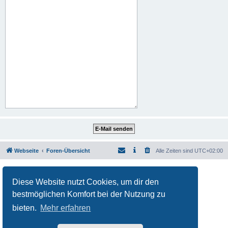
Webseite
Foren-Übersicht
Alle Zeiten sind
UTC+02:00
Powered by
phpBB
® Forum Software © phpBB Limited
Deutsche Übersetzung durch
phpBB.de
Diese Website nutzt Cookies, um dir den
Datenschutz
|
Nutzungsbedingungen
bestmöglichen Komfort bei der Nutzung zu
bieten.
Mehr erfahren