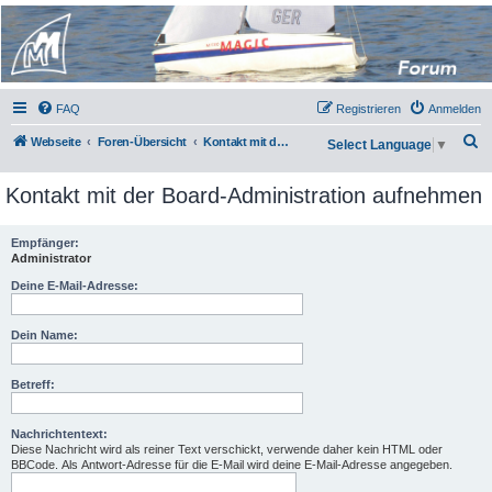
Micro Magic Forum
Deutschland
FAQ
Registrieren
Anmelden
S
Webseite
Foren-Übersicht
Kontakt mit der Board-Administration aufnehmen
Select Language
▼
u
Kontakt mit der Board-Administration aufnehmen
c
h
Empfänger:
e
Administrator
Deine E-Mail-Adresse:
Dein Name:
Betreff:
Nachrichtentext:
Diese Nachricht wird als reiner Text verschickt, verwende daher kein HTML oder
BBCode. Als Antwort-Adresse für die E-Mail wird deine E-Mail-Adresse angegeben.