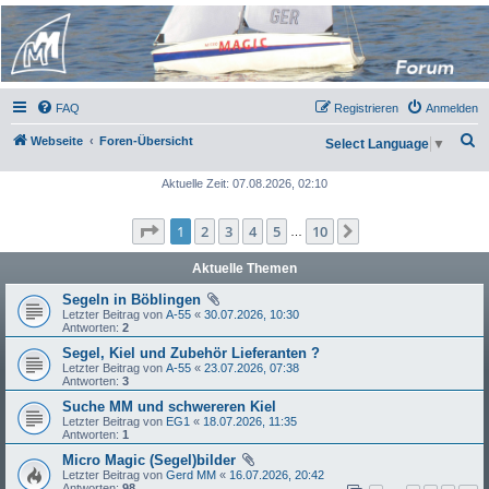
Micro Magic Forum
Deutschland
FAQ
Registrieren
Anmelden
S
Webseite
Foren-Übersicht
Select Language
▼
u
Aktuelle Zeit: 07.08.2026, 02:10
c
h
Seite
1
von
10
1
2
3
4
5
10
Nächste
…
e
Aktuelle Themen
Segeln in Böblingen
Letzter Beitrag von
A-55
«
30.07.2026, 10:30
Antworten:
2
Segel, Kiel und Zubehör Lieferanten ?
Letzter Beitrag von
A-55
«
23.07.2026, 07:38
Antworten:
3
Suche MM und schwereren Kiel
Letzter Beitrag von
EG1
«
18.07.2026, 11:35
Antworten:
1
Micro Magic (Segel)bilder
Letzter Beitrag von
Gerd MM
«
16.07.2026, 20:42
Antworten:
98