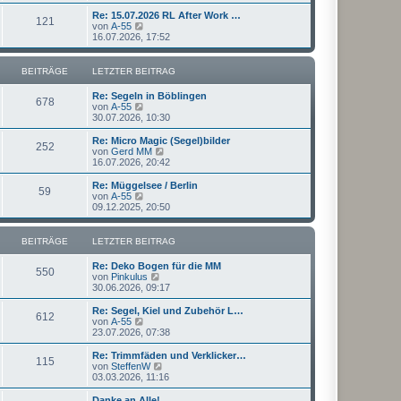
u
t
r
e
Re: 15.07.2026 RL After Work …
r
121
B
s
N
von
A-55
a
e
t
e
16.07.2026, 17:52
g
i
e
u
t
r
e
r
B
s
BEITRÄGE
LETZTER BEITRAG
a
e
t
g
i
e
Re: Segeln in Böblingen
t
r
678
N
von
A-55
r
B
e
30.07.2026, 10:30
a
e
u
g
i
e
Re: Micro Magic (Segel)bilder
t
252
s
N
von
Gerd MM
r
t
e
16.07.2026, 20:42
a
e
u
g
r
e
Re: Müggelsee / Berlin
59
B
s
N
von
A-55
e
t
e
09.12.2025, 20:50
i
e
u
t
r
e
r
B
s
BEITRÄGE
LETZTER BEITRAG
a
e
t
g
i
e
Re: Deko Bogen für die MM
t
r
550
N
von
Pinkulus
r
B
e
30.06.2026, 09:17
a
e
u
g
i
e
Re: Segel, Kiel und Zubehör L…
t
612
s
N
von
A-55
r
t
e
23.07.2026, 07:38
a
e
u
g
r
e
Re: Trimmfäden und Verklicker…
115
B
s
N
von
SteffenW
e
t
e
03.03.2026, 11:16
i
e
u
t
r
e
Danke an Alle!