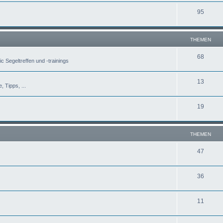
95
THEMEN
68
c Segeltreffen und -trainings
13
, Tipps, ...
19
THEMEN
47
36
11