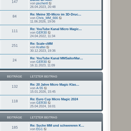
r
147
B
s
N
von
pschertl
a
e
t
e
26.04.2023, 20:48
g
i
e
u
t
r
e
Re: Meine 3D-Micro im 3D-Druc…
r
84
B
s
N
von
Chris_MM_666
a
e
t
e
11.06.2026, 19:06
g
i
e
u
t
r
e
Re: YouTube Kanal Micro Magic…
r
111
B
s
N
von
GER30
a
e
t
e
24.04.2022, 11:34
g
i
e
u
t
r
e
Re: Scale-cMM
r
251
B
s
N
von
Kraftei
a
e
t
e
30.12.2023, 19:36
g
i
e
u
t
r
e
Re: YouTube Kanal MMSailorMar…
r
24
B
s
N
von
GER30
a
e
t
e
16.11.2023, 11:09
g
i
e
u
t
r
e
r
B
s
BEITRÄGE
LETZTER BEITRAG
a
e
t
g
i
e
Re: 20 Jahre Micro Magic Klas…
t
r
132
N
von
A-55
r
B
e
15.01.2026, 15:45
a
e
u
g
i
e
Re: Euro Cup Micro Magic 2024
t
118
s
N
von
GER30
r
t
e
25.04.2024, 16:01
a
e
u
g
r
e
B
s
BEITRÄGE
LETZTER BEITRAG
e
t
i
e
Re: Suche MM und schwereren K…
t
r
185
N
von
EG1
r
B