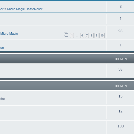
3
hör
»
Micro Magic Bastelkeller
1
98
 Micro Magic
1
6
7
8
9
10
…
1
sse
THEMEN
58
THEMEN
15
uche
12
133