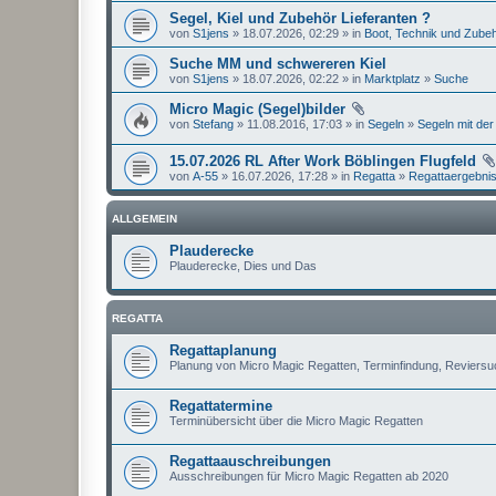
Segel, Kiel und Zubehör Lieferanten ?
von
S1jens
» 18.07.2026, 02:29 » in
Boot, Technik und Zube
Suche MM und schwereren Kiel
von
S1jens
» 18.07.2026, 02:22 » in
Marktplatz
»
Suche
Micro Magic (Segel)bilder
von
Stefang
» 11.08.2016, 17:03 » in
Segeln
»
Segeln mit der
15.07.2026 RL After Work Böblingen Flugfeld
von
A-55
» 16.07.2026, 17:28 » in
Regatta
»
Regattaergebni
ALLGEMEIN
Plauderecke
Plauderecke, Dies und Das
REGATTA
Regattaplanung
Planung von Micro Magic Regatten, Terminfindung, Reviers
Regattatermine
Terminübersicht über die Micro Magic Regatten
Regattaauschreibungen
Ausschreibungen für Micro Magic Regatten ab 2020