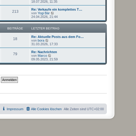
e
18.07.2026, 11:35
a
e
u
g
i
e
Re: Verkaufe ein komplettes T…
t
213
s
N
von
Yogi Bär
r
t
e
24.04.2026, 21:44
a
e
u
g
r
e
B
s
BEITRÄGE
LETZTER BEITRAG
e
t
i
e
Re: Aktuelle Posts aus dem Fo…
t
r
18
N
von
bora
r
B
e
31.03.2026, 17:33
a
e
u
g
i
e
Re: Nachrichten
t
79
s
N
von
Marco
r
t
e
09.05.2023, 21:59
a
e
u
g
r
e
B
s
e
t
i
e
t
r
r
B
a
e
g
i
t
r
a
g
Impressum
Alle Cookies löschen
Alle Zeiten sind
UTC+02:00