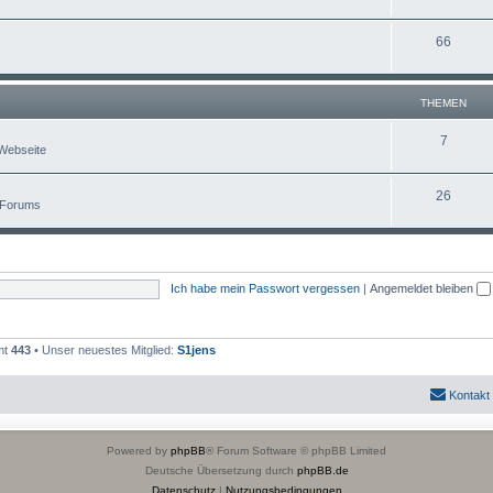
66
THEMEN
7
Webseite
26
 Forums
Ich habe mein Passwort vergessen
|
Angemeldet bleiben
mt
443
• Unser neuestes Mitglied:
S1jens
Kontakt
Powered by
phpBB
® Forum Software © phpBB Limited
Deutsche Übersetzung durch
phpBB.de
Datenschutz
|
Nutzungsbedingungen