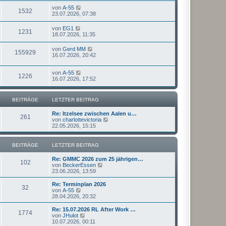
von
A-55
1532
23.07.2026, 07:38
von
EG1
1231
18.07.2026, 11:35
von
Gerd MM
155929
16.07.2026, 20:42
von
A-55
1226
16.07.2026, 17:52
BEITRÄGE
LETZTER BEITRAG
Re: Itzelsee zwischen Aalen u…
261
N
von
charlottevictoria
e
22.05.2026, 15:15
u
e
s
BEITRÄGE
LETZTER BEITRAG
t
e
Re: GMMC 2026 zum 25 jährigen…
r
102
N
von
BeckerEssen
B
e
23.06.2026, 13:59
e
u
i
e
Re: Terminplan 2026
t
32
s
N
von
A-55
r
t
e
28.04.2026, 20:32
a
e
u
g
r
e
Re: 15.07.2026 RL After Work …
1774
B
s
N
von
JHulot
e
t
e
10.07.2026, 00:11
i
e