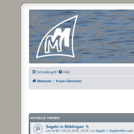
Micro Magic Forum Deutschland
Schnellzugriff
FAQ
Webseite
Foren-Übersicht
AKTUELLE THEMEN
Segeln in Böblingen
von
A-55
» 03.02.2025, 10:15 » in
Segeln
»
Segeltreffen und 