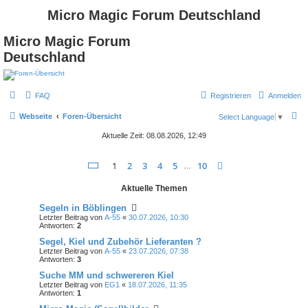
Micro Magic Forum Deutschland
Micro Magic Forum
Deutschland
FAQ
Registrieren
Anmelden
S
Webseite
Foren-Übersicht
Select Language
▼
u
Aktuelle Zeit: 08.08.2026, 12:49
c
Seite
1
von
10
1
2
3
4
5
10
Nächste
h
…
e
Aktuelle Themen
Segeln in Böblingen
Letzter Beitrag von
A-55
«
30.07.2026, 10:30
Antworten:
2
Segel, Kiel und Zubehör Lieferanten ?
Letzter Beitrag von
A-55
«
23.07.2026, 07:38
Antworten:
3
Suche MM und schwereren Kiel
Letzter Beitrag von
EG1
«
18.07.2026, 11:35
Antworten:
1