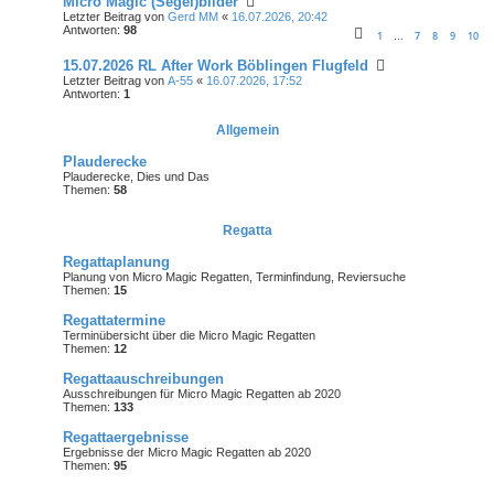
Micro Magic (Segel)bilder
Letzter Beitrag von
Gerd MM
«
16.07.2026, 20:42
Antworten:
98
1
7
8
9
10
…
15.07.2026 RL After Work Böblingen Flugfeld
Letzter Beitrag von
A-55
«
16.07.2026, 17:52
Antworten:
1
Allgemein
Plauderecke
Plauderecke, Dies und Das
Themen:
58
Regatta
Regattaplanung
Planung von Micro Magic Regatten, Terminfindung, Reviersuche
Themen:
15
Regattatermine
Terminübersicht über die Micro Magic Regatten
Themen:
12
Regattaauschreibungen
Ausschreibungen für Micro Magic Regatten ab 2020
Themen:
133
Regattaergebnisse
Ergebnisse der Micro Magic Regatten ab 2020
Themen:
95