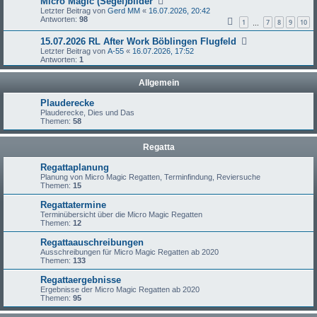
Micro Magic (Segel)bilder
Letzter Beitrag von
Gerd MM
«
16.07.2026, 20:42
Antworten:
98
1
7
8
9
10
…
15.07.2026 RL After Work Böblingen Flugfeld
Letzter Beitrag von
A-55
«
16.07.2026, 17:52
Antworten:
1
Allgemein
Plauderecke
Plauderecke, Dies und Das
Themen:
58
Regatta
Regattaplanung
Planung von Micro Magic Regatten, Terminfindung, Reviersuche
Themen:
15
Regattatermine
Terminübersicht über die Micro Magic Regatten
Themen:
12
Regattaauschreibungen
Ausschreibungen für Micro Magic Regatten ab 2020
Themen:
133
Regattaergebnisse
Ergebnisse der Micro Magic Regatten ab 2020
Themen:
95