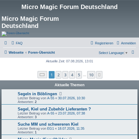
Micro Magic Forum Deutschland
Micro Magic Forum
Deutschland
FAQ
Registrieren
Anmelden
S
Webseite
Foren-Übersicht
Select Language
▼
u
Aktuelle Zeit: 07.08.2026, 13:01
c
Seite
1
von
10
1
2
3
4
5
10
Nächste
h
…
e
Aktuelle Themen
Segeln in Böblingen
Letzter Beitrag von
A-55
«
30.07.2026, 10:30
Antworten:
2
Segel, Kiel und Zubehör Lieferanten ?
Letzter Beitrag von
A-55
«
23.07.2026, 07:38
Antworten:
3
Suche MM und schwereren Kiel
Letzter Beitrag von
EG1
«
18.07.2026, 11:35
Antworten:
1