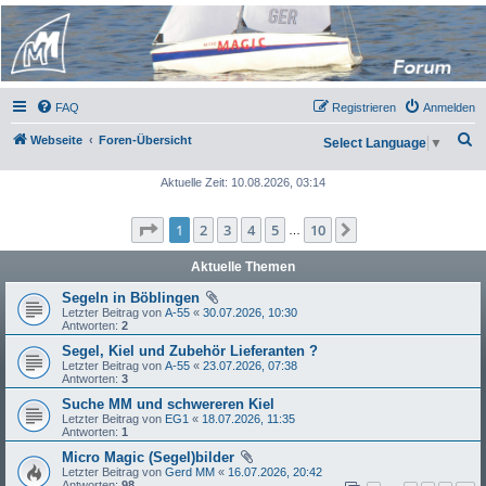
Micro Magic Forum
Deutschland
FAQ
Registrieren
Anmelden
S
Webseite
Foren-Übersicht
Select Language
▼
u
Aktuelle Zeit: 10.08.2026, 03:14
c
h
Seite
1
von
10
1
2
3
4
5
10
Nächste
…
e
Aktuelle Themen
Segeln in Böblingen
Letzter Beitrag von
A-55
«
30.07.2026, 10:30
Antworten:
2
Segel, Kiel und Zubehör Lieferanten ?
Letzter Beitrag von
A-55
«
23.07.2026, 07:38
Antworten:
3
Suche MM und schwereren Kiel
Letzter Beitrag von
EG1
«
18.07.2026, 11:35
Antworten:
1
Micro Magic (Segel)bilder
Letzter Beitrag von
Gerd MM
«
16.07.2026, 20:42
Antworten:
98