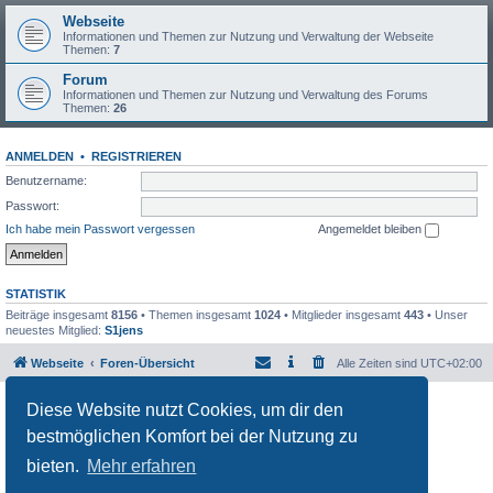
Webseite
Informationen und Themen zur Nutzung und Verwaltung der Webseite
Themen:
7
Forum
Informationen und Themen zur Nutzung und Verwaltung des Forums
Themen:
26
ANMELDEN
•
REGISTRIEREN
Benutzername:
Passwort:
Ich habe mein Passwort vergessen
Angemeldet bleiben
STATISTIK
Beiträge insgesamt
8156
• Themen insgesamt
1024
• Mitglieder insgesamt
443
• Unser
neuestes Mitglied:
S1jens
Webseite
Foren-Übersicht
Alle Zeiten sind
UTC+02:00
Powered by
phpBB
® Forum Software © phpBB Limited
Diese Website nutzt Cookies, um dir den
Deutsche Übersetzung durch
phpBB.de
bestmöglichen Komfort bei der Nutzung zu
Datenschutz
|
Nutzungsbedingungen
bieten.
Mehr erfahren