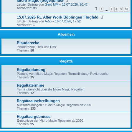
Micro Magic (Segel)bilder
Letzter Beitrag von
Gerd MM
«
16.07.2026, 20:42
Antworten:
98
1
7
8
9
10
…
15.07.2026 RL After Work Böblingen Flugfeld
Letzter Beitrag von
A-55
«
16.07.2026, 17:52
Antworten:
1
Allgemein
Plauderecke
Plauderecke, Dies und Das
Themen:
58
Regatta
Regattaplanung
Planung von Micro Magic Regatten, Terminfindung, Reviersuche
Themen:
15
Regattatermine
Terminübersicht über die Micro Magic Regatten
Themen:
12
Regattaauschreibungen
Ausschreibungen für Micro Magic Regatten ab 2020
Themen:
133
Regattaergebnisse
Ergebnisse der Micro Magic Regatten ab 2020
Themen:
95