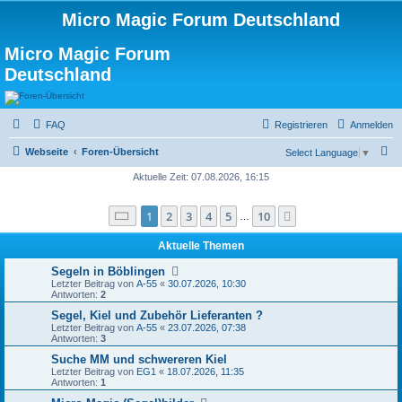
Micro Magic Forum Deutschland
Micro Magic Forum
Deutschland
FAQ
Registrieren
Anmelden
S
Webseite
Foren-Übersicht
Select Language
▼
u
Aktuelle Zeit: 07.08.2026, 16:15
c
Seite
1
von
10
1
2
3
4
5
10
Nächste
h
…
e
Aktuelle Themen
Segeln in Böblingen
Letzter Beitrag von
A-55
«
30.07.2026, 10:30
Antworten:
2
Segel, Kiel und Zubehör Lieferanten ?
Letzter Beitrag von
A-55
«
23.07.2026, 07:38
Antworten:
3
Suche MM und schwereren Kiel
Letzter Beitrag von
EG1
«
18.07.2026, 11:35
Antworten:
1