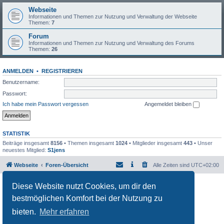
Webseite
Informationen und Themen zur Nutzung und Verwaltung der Webseite
Themen:
7
Forum
Informationen und Themen zur Nutzung und Verwaltung des Forums
Themen:
26
ANMELDEN
•
REGISTRIEREN
Benutzername:
Passwort:
Ich habe mein Passwort vergessen
Angemeldet bleiben
STATISTIK
Beiträge insgesamt
8156
• Themen insgesamt
1024
• Mitglieder insgesamt
443
• Unser
neuestes Mitglied:
S1jens
Webseite
Foren-Übersicht
Alle Zeiten sind
UTC+02:00
Powered by
phpBB
® Forum Software © phpBB Limited
Diese Website nutzt Cookies, um dir den
Deutsche Übersetzung durch
phpBB.de
bestmöglichen Komfort bei der Nutzung zu
Datenschutz
|
Nutzungsbedingungen
bieten.
Mehr erfahren