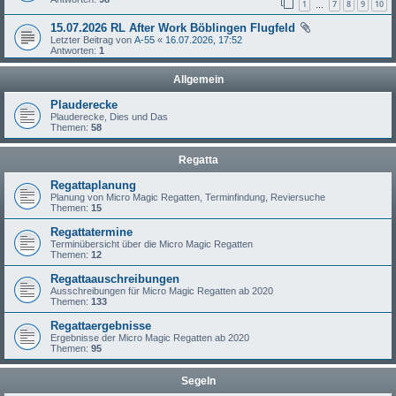
1
7
8
9
10
…
15.07.2026 RL After Work Böblingen Flugfeld
Letzter Beitrag von
A-55
«
16.07.2026, 17:52
Antworten:
1
Allgemein
Plauderecke
Plauderecke, Dies und Das
Themen:
58
Regatta
Regattaplanung
Planung von Micro Magic Regatten, Terminfindung, Reviersuche
Themen:
15
Regattatermine
Terminübersicht über die Micro Magic Regatten
Themen:
12
Regattaauschreibungen
Ausschreibungen für Micro Magic Regatten ab 2020
Themen:
133
Regattaergebnisse
Ergebnisse der Micro Magic Regatten ab 2020
Themen:
95
Segeln