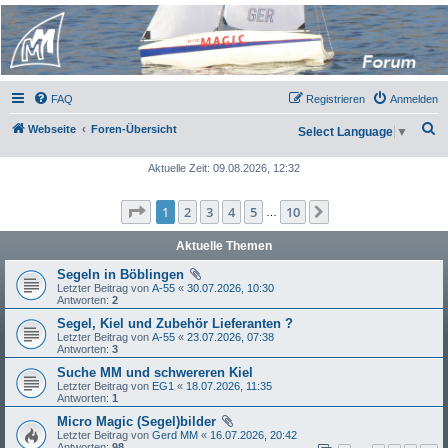
Micro Magic Forum
Deutschland
FAQ
Registrieren
Anmelden
S
Webseite
Foren-Übersicht
Select Language
▼
u
Aktuelle Zeit: 09.08.2026, 12:32
c
h
Seite
1
von
10
1
2
3
4
5
10
Nächste
…
e
Aktuelle Themen
Segeln in Böblingen
Letzter Beitrag von
A-55
«
30.07.2026, 10:30
Antworten:
2
Segel, Kiel und Zubehör Lieferanten ?
Letzter Beitrag von
A-55
«
23.07.2026, 07:38
Antworten:
3
Suche MM und schwereren Kiel
Letzter Beitrag von
EG1
«
18.07.2026, 11:35
Antworten:
1
Micro Magic (Segel)bilder
Letzter Beitrag von
Gerd MM
«
16.07.2026, 20:42
Antworten:
98