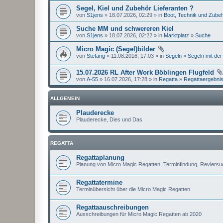
Segel, Kiel und Zubehör Lieferanten ?
von
S1jens
» 18.07.2026, 02:29 » in
Boot, Technik und Zube
Suche MM und schwereren Kiel
von
S1jens
» 18.07.2026, 02:22 » in
Marktplatz
»
Suche
Micro Magic (Segel)bilder
von
Stefang
» 11.08.2016, 17:03 » in
Segeln
»
Segeln mit der
15.07.2026 RL After Work Böblingen Flugfeld
von
A-55
» 16.07.2026, 17:28 » in
Regatta
»
Regattaergebni
ALLGEMEIN
Plauderecke
Plauderecke, Dies und Das
REGATTA
Regattaplanung
Planung von Micro Magic Regatten, Terminfindung, Reviers
Regattatermine
Terminübersicht über die Micro Magic Regatten
Regattaauschreibungen
Ausschreibungen für Micro Magic Regatten ab 2020