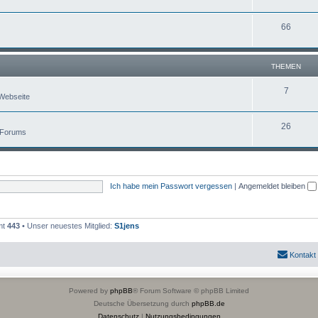
66
THEMEN
7
Webseite
26
 Forums
Ich habe mein Passwort vergessen
|
Angemeldet bleiben
mt
443
• Unser neuestes Mitglied:
S1jens
Kontakt
Powered by
phpBB
® Forum Software © phpBB Limited
Deutsche Übersetzung durch
phpBB.de
Datenschutz
|
Nutzungsbedingungen