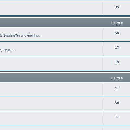
95
THEMEN
68
c Segeltreffen und -trainings
13
, Tipps, ...
19
THEMEN
47
36
11