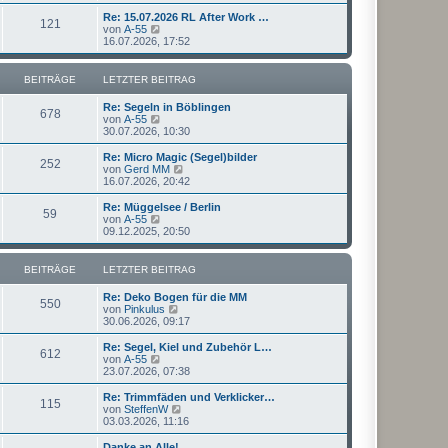
u
t
r
e
Re: 15.07.2026 RL After Work …
r
121
B
s
N
von
A-55
a
e
t
e
16.07.2026, 17:52
g
i
e
u
t
r
e
r
B
s
BEITRÄGE
LETZTER BEITRAG
a
e
t
g
i
e
Re: Segeln in Böblingen
t
r
678
N
von
A-55
r
B
e
30.07.2026, 10:30
a
e
u
g
i
e
Re: Micro Magic (Segel)bilder
t
252
s
N
von
Gerd MM
r
t
e
16.07.2026, 20:42
a
e
u
g
r
e
Re: Müggelsee / Berlin
59
B
s
N
von
A-55
e
t
e
09.12.2025, 20:50
i
e
u
t
r
e
r
B
s
BEITRÄGE
LETZTER BEITRAG
a
e
t
g
i
e
Re: Deko Bogen für die MM
t
r
550
N
von
Pinkulus
r
B
e
30.06.2026, 09:17
a
e
u
g
i
e
Re: Segel, Kiel und Zubehör L…
t
612
s
N
von
A-55
r
t
e
23.07.2026, 07:38
a
e
u
g
r
e
Re: Trimmfäden und Verklicker…
115
B
s
N
von
SteffenW
e
t
e
03.03.2026, 11:16
i
e
u
t
r
e
Danke an Alle!