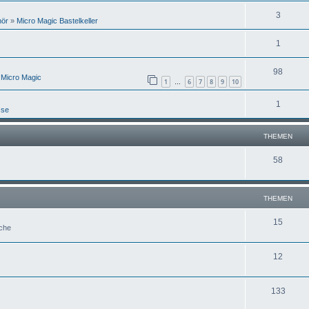
3
hör
»
Micro Magic Bastelkeller
1
98
 Micro Magic
1
6
7
8
9
10
…
1
sse
THEMEN
58
THEMEN
15
uche
12
133