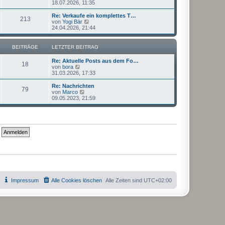
e
18.07.2026, 11:35
a
e
u
g
i
e
Re: Verkaufe ein komplettes T…
t
213
s
N
von
Yogi Bär
r
t
e
24.04.2026, 21:44
a
e
u
g
r
e
B
s
BEITRÄGE
LETZTER BEITRAG
e
t
i
e
Re: Aktuelle Posts aus dem Fo…
t
r
18
N
von
bora
r
B
e
31.03.2026, 17:33
a
e
u
g
i
e
Re: Nachrichten
t
79
s
N
von
Marco
r
t
e
09.05.2023, 21:59
a
e
u
g
r
e
B
s
e
t
i
e
t
r
r
B
a
e
g
i
t
r
a
g
Impressum
Alle Cookies löschen
Alle Zeiten sind
UTC+02:00