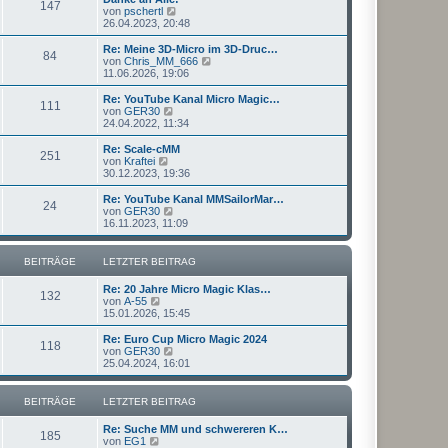
r
147
B
s
N
von
pschertl
a
e
t
e
26.04.2023, 20:48
g
i
e
u
t
r
e
Re: Meine 3D-Micro im 3D-Druc…
r
84
B
s
N
von
Chris_MM_666
a
e
t
e
11.06.2026, 19:06
g
i
e
u
t
r
e
Re: YouTube Kanal Micro Magic…
r
111
B
s
N
von
GER30
a
e
t
e
24.04.2022, 11:34
g
i
e
u
t
r
e
Re: Scale-cMM
r
251
B
s
N
von
Kraftei
a
e
t
e
30.12.2023, 19:36
g
i
e
u
t
r
e
Re: YouTube Kanal MMSailorMar…
r
24
B
s
N
von
GER30
a
e
t
e
16.11.2023, 11:09
g
i
e
u
t
r
e
r
B
s
BEITRÄGE
LETZTER BEITRAG
a
e
t
g
i
e
Re: 20 Jahre Micro Magic Klas…
t
r
132
N
von
A-55
r
B
e
15.01.2026, 15:45
a
e
u
g
i
e
Re: Euro Cup Micro Magic 2024
t
118
s
N
von
GER30
r
t
e
25.04.2024, 16:01
a
e
u
g
r
e
B
s
BEITRÄGE
LETZTER BEITRAG
e
t
i
e
Re: Suche MM und schwereren K…
t
r
185
N
von
EG1
r
B