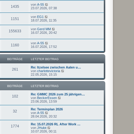
von
A-55
1435
23.07.2026, 07:38
von
EG1
1151
18.07.2026, 11:35
von
Gerd MM
155633
16.07.2026, 20:42
von
A-55
1160
16.07.2026, 17:52
BEITRÄGE
LETZTER BEITRAG
Re: Itzelsee zwischen Aalen u…
261
N
von
charlottevictoria
e
22.05.2026, 15:15
u
e
s
BEITRÄGE
LETZTER BEITRAG
t
e
Re: GMMC 2026 zum 25 jährigen…
r
102
N
von
BeckerEssen
B
e
23.06.2026, 13:59
e
u
i
e
Re: Terminplan 2026
t
32
s
N
von
A-55
r
t
e
28.04.2026, 20:32
a
e
u
g
r
e
Re: 15.07.2026 RL After Work …
1774
B
s
N
von
JHulot
e
t
e
10.07.2026, 00:11
i
e