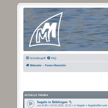
Micro Magic Forum Deutschland
Schnellzugriff
FAQ
Webseite
Foren-Übersicht
AKTUELLE THEMEN
Segeln in Böblingen
von
A-55
» 03.02.2025, 10:15 » in
Segeln
»
Segeltreffen und 