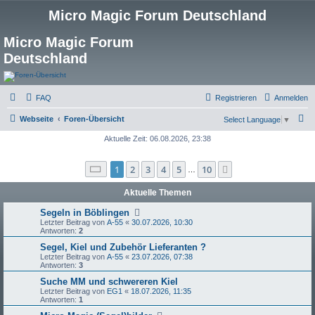
Micro Magic Forum Deutschland
Micro Magic Forum
Deutschland
FAQ
Registrieren
Anmelden
S
Webseite
Foren-Übersicht
Select Language
▼
u
Aktuelle Zeit: 06.08.2026, 23:38
c
Seite
1
von
10
1
2
3
4
5
10
Nächste
h
…
e
Aktuelle Themen
Segeln in Böblingen
Letzter Beitrag von
A-55
«
30.07.2026, 10:30
Antworten:
2
Segel, Kiel und Zubehör Lieferanten ?
Letzter Beitrag von
A-55
«
23.07.2026, 07:38
Antworten:
3
Suche MM und schwereren Kiel
Letzter Beitrag von
EG1
«
18.07.2026, 11:35
Antworten:
1