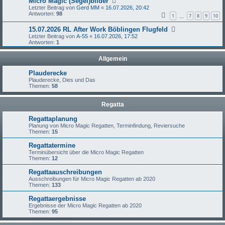
Micro Magic (Segel)bilder
Letzter Beitrag von
Gerd MM
«
16.07.2026, 20:42
Antworten:
98
1
7
8
9
10
…
15.07.2026 RL After Work Böblingen Flugfeld
Letzter Beitrag von
A-55
«
16.07.2026, 17:52
Antworten:
1
Allgemein
Plauderecke
Plauderecke, Dies und Das
Themen:
58
Regatta
Regattaplanung
Planung von Micro Magic Regatten, Terminfindung, Reviersuche
Themen:
15
Regattatermine
Terminübersicht über die Micro Magic Regatten
Themen:
12
Regattaauschreibungen
Ausschreibungen für Micro Magic Regatten ab 2020
Themen:
133
Regattaergebnisse
Ergebnisse der Micro Magic Regatten ab 2020
Themen:
95