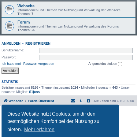
Webseite
Informationen und Themen zur Nutzung und Verwaltung der Webseite
Themen:
7
Forum
Informationen und Themen zur Nutzung und Verwaltung des Forums
Themen:
26
ANMELDEN
•
REGISTRIEREN
Benutzername:
Passwort:
Ich habe mein Passwort vergessen
Angemeldet bleiben
STATISTIK
Beiträge insgesamt
8156
• Themen insgesamt
1024
• Mitglieder insgesamt
443
• Unser
neuestes Mitglied:
S1jens
Webseite
Foren-Übersicht
Alle Zeiten sind
UTC+02:00
Powered by
phpBB
® Forum Software © phpBB Limited
Diese Website nutzt Cookies, um dir den
Deutsche Übersetzung durch
phpBB.de
bestmöglichen Komfort bei der Nutzung zu
Datenschutz
|
Nutzungsbedingungen
bieten.
Mehr erfahren