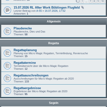
1
7
8
9
10
…
15.07.2026 RL After Work Böblingen Flugfeld
Letzter Beitrag von
A-55
«
16.07.2026, 17:52
Antworten:
1
Allgemein
Plauderecke
Plauderecke, Dies und Das
Themen:
58
Regatta
Regattaplanung
Planung von Micro Magic Regatten, Terminfindung, Reviersuche
Themen:
15
Regattatermine
Terminübersicht über die Micro Magic Regatten
Themen:
12
Regattaauschreibungen
Ausschreibungen für Micro Magic Regatten ab 2020
Themen:
133
Regattaergebnisse
Ergebnisse der Micro Magic Regatten ab 2020
Themen:
95
Segeln