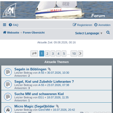
Micro Magic Forum
Deutschland
FAQ
Registrieren
Anmelden
S
Webseite
Foren-Übersicht
Select Language
▼
u
Aktuelle Zeit: 09.08.2026, 00:16
c
h
Seite
1
von
10
1
2
3
4
5
10
Nächste
…
e
Aktuelle Themen
Segeln in Böblingen
Letzter Beitrag von
A-55
«
30.07.2026, 10:30
Antworten:
2
Segel, Kiel und Zubehör Lieferanten ?
Letzter Beitrag von
A-55
«
23.07.2026, 07:38
Antworten:
3
Suche MM und schwereren Kiel
Letzter Beitrag von
EG1
«
18.07.2026, 11:35
Antworten:
1
Micro Magic (Segel)bilder
Letzter Beitrag von
Gerd MM
«
16.07.2026, 20:42
Antworten:
98