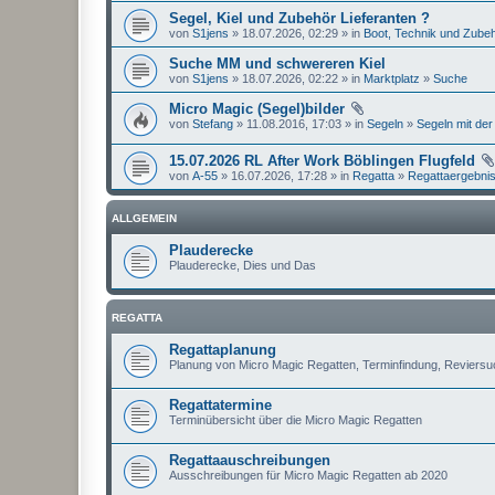
Segel, Kiel und Zubehör Lieferanten ?
von
S1jens
» 18.07.2026, 02:29 » in
Boot, Technik und Zube
Suche MM und schwereren Kiel
von
S1jens
» 18.07.2026, 02:22 » in
Marktplatz
»
Suche
Micro Magic (Segel)bilder
von
Stefang
» 11.08.2016, 17:03 » in
Segeln
»
Segeln mit der
15.07.2026 RL After Work Böblingen Flugfeld
von
A-55
» 16.07.2026, 17:28 » in
Regatta
»
Regattaergebni
ALLGEMEIN
Plauderecke
Plauderecke, Dies und Das
REGATTA
Regattaplanung
Planung von Micro Magic Regatten, Terminfindung, Reviers
Regattatermine
Terminübersicht über die Micro Magic Regatten
Regattaauschreibungen
Ausschreibungen für Micro Magic Regatten ab 2020