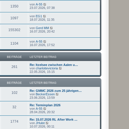
von
A-55
1350
23.07.2026, 07:38
von
EG1
1097
18.07.2026, 11:35
von
Gerd MM
155302
16.07.2026, 20:42
von
A-55
1104
16.07.2026, 17:52
BEITRÄGE
LETZTER BEITRAG
Re: Itzelsee zwischen Aalen u…
261
N
von
charlottevictoria
e
22.05.2026, 15:15
u
e
s
BEITRÄGE
LETZTER BEITRAG
t
e
Re: GMMC 2026 zum 25 jährigen…
r
102
N
von
BeckerEssen
B
e
23.06.2026, 13:59
e
u
i
e
Re: Terminplan 2026
t
32
s
N
von
A-55
r
t
e
28.04.2026, 20:32
a
e
u
g
r
e
Re: 15.07.2026 RL After Work …
1774
B
s
N
von
JHulot
e
t
e
10.07.2026, 00:11
i
e