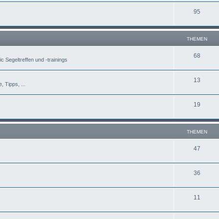
95
THEMEN
68
c Segeltreffen und -trainings
13
, Tipps, ...
19
THEMEN
47
36
11