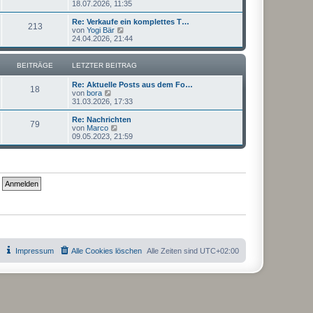
e
18.07.2026, 11:35
a
e
u
g
i
e
Re: Verkaufe ein komplettes T…
t
213
s
N
von
Yogi Bär
r
t
e
24.04.2026, 21:44
a
e
u
g
r
e
B
s
BEITRÄGE
LETZTER BEITRAG
e
t
i
e
Re: Aktuelle Posts aus dem Fo…
t
r
18
N
von
bora
r
B
e
31.03.2026, 17:33
a
e
u
g
i
e
Re: Nachrichten
t
79
s
N
von
Marco
r
t
e
09.05.2023, 21:59
a
e
u
g
r
e
B
s
e
t
i
e
t
r
r
B
a
e
g
i
t
r
a
g
Impressum
Alle Cookies löschen
Alle Zeiten sind
UTC+02:00