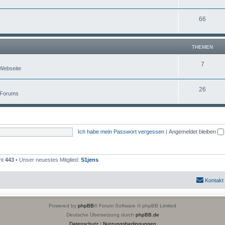
66
THEMEN
7
Webseite
26
 Forums
Ich habe mein Passwort vergessen
|
Angemeldet bleiben
mt
443
• Unser neuestes Mitglied:
S1jens
Kontakt
Powered by
phpBB
® Forum Software © phpBB Limited
Deutsche Übersetzung durch
phpBB.de
Datenschutz
|
Nutzungsbedingungen