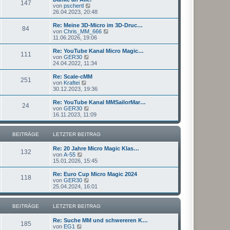
r
147
B
s
N
von
pschertl
a
e
t
e
26.04.2023, 20:48
g
i
e
u
t
r
e
Re: Meine 3D-Micro im 3D-Druc…
r
84
B
s
N
von
Chris_MM_666
a
e
t
e
11.06.2026, 19:06
g
i
e
u
t
r
e
Re: YouTube Kanal Micro Magic…
r
111
B
s
N
von
GER30
a
e
t
e
24.04.2022, 11:34
g
i
e
u
t
r
e
Re: Scale-cMM
r
251
B
s
N
von
Kraftei
a
e
t
e
30.12.2023, 19:36
g
i
e
u
t
r
e
Re: YouTube Kanal MMSailorMar…
r
24
B
s
N
von
GER30
a
e
t
e
16.11.2023, 11:09
g
i
e
u
t
r
e
r
B
s
BEITRÄGE
LETZTER BEITRAG
a
e
t
g
i
e
Re: 20 Jahre Micro Magic Klas…
t
r
132
N
von
A-55
r
B
e
15.01.2026, 15:45
a
e
u
g
i
e
Re: Euro Cup Micro Magic 2024
t
118
s
N
von
GER30
r
t
e
25.04.2024, 16:01
a
e
u
g
r
e
B
s
BEITRÄGE
LETZTER BEITRAG
e
t
i
e
Re: Suche MM und schwereren K…
t
r
185
N
von
EG1
r
B