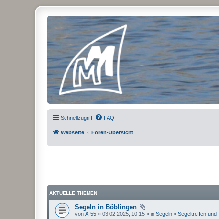
Micro Magic Forum Deutschland
Schnellzugriff
FAQ
Webseite
Foren-Übersicht
AKTUELLE THEMEN
Segeln in Böblingen
von
A-55
» 03.02.2025, 10:15 » in
Segeln
»
Segeltreffen und 