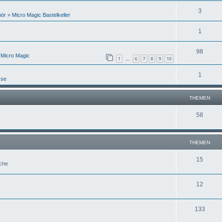
3
hör
»
Micro Magic Bastelkeller
1
98
 Micro Magic
1
6
7
8
9
10
…
1
sse
THEMEN
58
THEMEN
15
uche
12
133