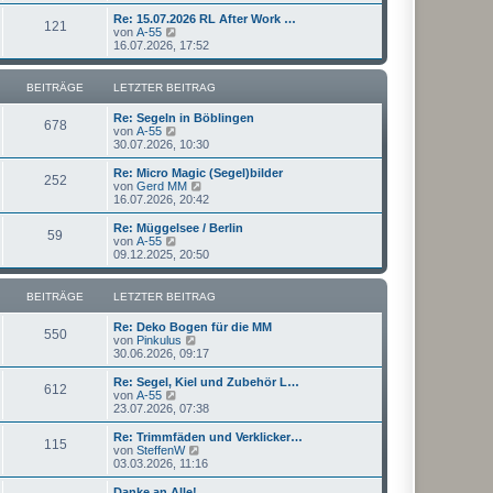
u
t
r
e
Re: 15.07.2026 RL After Work …
r
121
B
s
N
von
A-55
a
e
t
e
16.07.2026, 17:52
g
i
e
u
t
r
e
r
B
s
BEITRÄGE
LETZTER BEITRAG
a
e
t
g
i
e
Re: Segeln in Böblingen
t
r
678
N
von
A-55
r
B
e
30.07.2026, 10:30
a
e
u
g
i
e
Re: Micro Magic (Segel)bilder
t
252
s
N
von
Gerd MM
r
t
e
16.07.2026, 20:42
a
e
u
g
r
e
Re: Müggelsee / Berlin
59
B
s
N
von
A-55
e
t
e
09.12.2025, 20:50
i
e
u
t
r
e
r
B
s
BEITRÄGE
LETZTER BEITRAG
a
e
t
g
i
e
Re: Deko Bogen für die MM
t
r
550
N
von
Pinkulus
r
B
e
30.06.2026, 09:17
a
e
u
g
i
e
Re: Segel, Kiel und Zubehör L…
t
612
s
N
von
A-55
r
t
e
23.07.2026, 07:38
a
e
u
g
r
e
Re: Trimmfäden und Verklicker…
115
B
s
N
von
SteffenW
e
t
e
03.03.2026, 11:16
i
e
u
t
r
e
Danke an Alle!