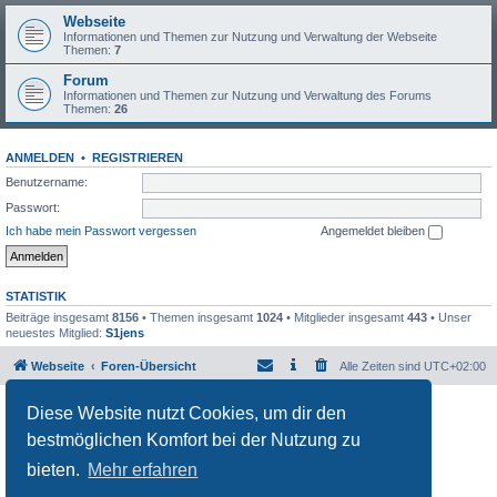
Webseite
Informationen und Themen zur Nutzung und Verwaltung der Webseite
Themen:
7
Forum
Informationen und Themen zur Nutzung und Verwaltung des Forums
Themen:
26
ANMELDEN
•
REGISTRIEREN
Benutzername:
Passwort:
Ich habe mein Passwort vergessen
Angemeldet bleiben
STATISTIK
Beiträge insgesamt
8156
• Themen insgesamt
1024
• Mitglieder insgesamt
443
• Unser
neuestes Mitglied:
S1jens
Webseite
Foren-Übersicht
Alle Zeiten sind
UTC+02:00
Powered by
phpBB
® Forum Software © phpBB Limited
Diese Website nutzt Cookies, um dir den
Deutsche Übersetzung durch
phpBB.de
bestmöglichen Komfort bei der Nutzung zu
Datenschutz
|
Nutzungsbedingungen
bieten.
Mehr erfahren