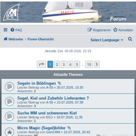
Micro Magic Forum
Deutschland
FAQ
Registrieren
Anmelden
S
Webseite
Foren-Übersicht
Select Language
▼
u
Aktuelle Zeit: 06.08.2026, 23:19
c
h
Seite
1
von
10
1
2
3
4
5
10
Nächste
…
e
Aktuelle Themen
Segeln in Böblingen
Letzter Beitrag von
A-55
«
30.07.2026, 10:30
Antworten:
2
Segel, Kiel und Zubehör Lieferanten ?
Letzter Beitrag von
A-55
«
23.07.2026, 07:38
Antworten:
3
Suche MM und schwereren Kiel
Letzter Beitrag von
EG1
«
18.07.2026, 11:35
Antworten:
1
Micro Magic (Segel)bilder
Letzter Beitrag von
Gerd MM
«
16.07.2026, 20:42
Antworten:
98