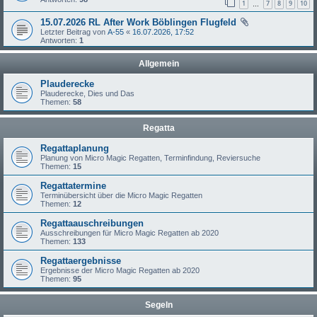
1
7
8
9
10
…
15.07.2026 RL After Work Böblingen Flugfeld
Letzter Beitrag von
A-55
«
16.07.2026, 17:52
Antworten:
1
Allgemein
Plauderecke
Plauderecke, Dies und Das
Themen:
58
Regatta
Regattaplanung
Planung von Micro Magic Regatten, Terminfindung, Reviersuche
Themen:
15
Regattatermine
Terminübersicht über die Micro Magic Regatten
Themen:
12
Regattaauschreibungen
Ausschreibungen für Micro Magic Regatten ab 2020
Themen:
133
Regattaergebnisse
Ergebnisse der Micro Magic Regatten ab 2020
Themen:
95
Segeln