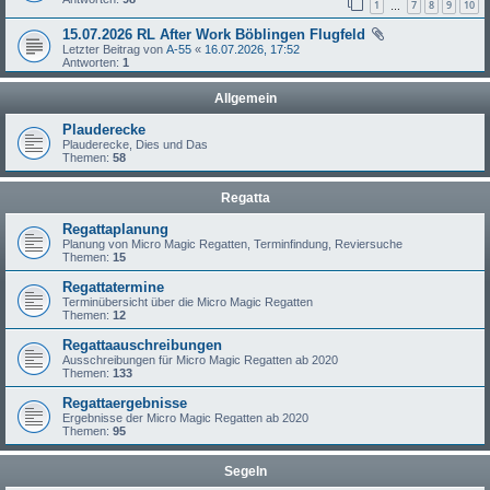
1
7
8
9
10
…
15.07.2026 RL After Work Böblingen Flugfeld
Letzter Beitrag von
A-55
«
16.07.2026, 17:52
Antworten:
1
Allgemein
Plauderecke
Plauderecke, Dies und Das
Themen:
58
Regatta
Regattaplanung
Planung von Micro Magic Regatten, Terminfindung, Reviersuche
Themen:
15
Regattatermine
Terminübersicht über die Micro Magic Regatten
Themen:
12
Regattaauschreibungen
Ausschreibungen für Micro Magic Regatten ab 2020
Themen:
133
Regattaergebnisse
Ergebnisse der Micro Magic Regatten ab 2020
Themen:
95
Segeln