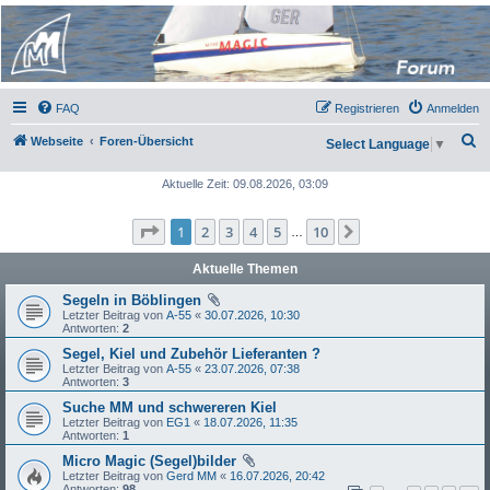
Micro Magic Forum
Deutschland
FAQ
Registrieren
Anmelden
S
Webseite
Foren-Übersicht
Select Language
▼
u
Aktuelle Zeit: 09.08.2026, 03:09
c
h
Seite
1
von
10
1
2
3
4
5
10
Nächste
…
e
Aktuelle Themen
Segeln in Böblingen
Letzter Beitrag von
A-55
«
30.07.2026, 10:30
Antworten:
2
Segel, Kiel und Zubehör Lieferanten ?
Letzter Beitrag von
A-55
«
23.07.2026, 07:38
Antworten:
3
Suche MM und schwereren Kiel
Letzter Beitrag von
EG1
«
18.07.2026, 11:35
Antworten:
1
Micro Magic (Segel)bilder
Letzter Beitrag von
Gerd MM
«
16.07.2026, 20:42
Antworten:
98