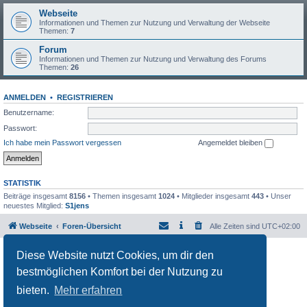
Webseite
Informationen und Themen zur Nutzung und Verwaltung der Webseite
Themen:
7
Forum
Informationen und Themen zur Nutzung und Verwaltung des Forums
Themen:
26
ANMELDEN
•
REGISTRIEREN
Benutzername:
Passwort:
Ich habe mein Passwort vergessen
Angemeldet bleiben
STATISTIK
Beiträge insgesamt
8156
• Themen insgesamt
1024
• Mitglieder insgesamt
443
• Unser
neuestes Mitglied:
S1jens
Webseite
Foren-Übersicht
Alle Zeiten sind
UTC+02:00
Powered by
phpBB
® Forum Software © phpBB Limited
Diese Website nutzt Cookies, um dir den
Deutsche Übersetzung durch
phpBB.de
bestmöglichen Komfort bei der Nutzung zu
Datenschutz
|
Nutzungsbedingungen
bieten.
Mehr erfahren