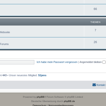
66
THEMEN
7
Webseite
26
 Forums
Ich habe mein Passwort vergessen
|
Angemeldet bleiben
mt
443
• Unser neuestes Mitglied:
S1jens
Kontakt
Powered by
phpBB
® Forum Software © phpBB Limited
Deutsche Übersetzung durch
phpBB.de
Datenschutz
|
Nutzungsbedingungen