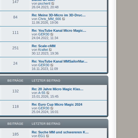
r
147
B
s
N
von
pschertl
a
e
t
e
26.04.2023, 20:48
g
i
e
u
t
r
e
Re: Meine 3D-Micro im 3D-Druc…
r
84
B
s
N
von
Chris_MM_666
a
e
t
e
11.06.2026, 19:06
g
i
e
u
t
r
e
Re: YouTube Kanal Micro Magic…
r
111
B
s
N
von
GER30
a
e
t
e
24.04.2022, 11:34
g
i
e
u
t
r
e
Re: Scale-cMM
r
251
B
s
N
von
Kraftei
a
e
t
e
30.12.2023, 19:36
g
i
e
u
t
r
e
Re: YouTube Kanal MMSailorMar…
r
24
B
s
N
von
GER30
a
e
t
e
16.11.2023, 11:09
g
i
e
u
t
r
e
r
B
s
BEITRÄGE
LETZTER BEITRAG
a
e
t
g
i
e
Re: 20 Jahre Micro Magic Klas…
t
r
132
N
von
A-55
r
B
e
15.01.2026, 15:45
a
e
u
g
i
e
Re: Euro Cup Micro Magic 2024
t
118
s
N
von
GER30
r
t
e
25.04.2024, 16:01
a
e
u
g
r
e
B
s
BEITRÄGE
LETZTER BEITRAG
e
t
i
e
Re: Suche MM und schwereren K…
t
r
185
N
von
EG1
r
B