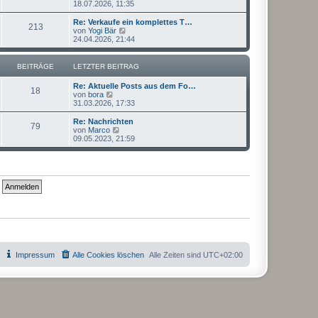
e
18.07.2026, 11:35
a
e
u
g
i
e
Re: Verkaufe ein komplettes T…
t
213
s
N
von
Yogi Bär
r
t
e
24.04.2026, 21:44
a
e
u
g
r
e
B
s
BEITRÄGE
LETZTER BEITRAG
e
t
i
e
Re: Aktuelle Posts aus dem Fo…
t
r
18
N
von
bora
r
B
e
31.03.2026, 17:33
a
e
u
g
i
e
Re: Nachrichten
t
79
s
N
von
Marco
r
t
e
09.05.2023, 21:59
a
e
u
g
r
e
B
s
e
t
i
e
t
r
r
B
a
e
g
i
t
r
a
g
Impressum
Alle Cookies löschen
Alle Zeiten sind
UTC+02:00