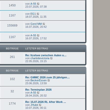
von
A-55
1450
23.07.2026, 07:38
von
EG1
1167
18.07.2026, 11:35
von
Gerd MM
155669
16.07.2026, 20:42
von
A-55
1167
16.07.2026, 17:52
BEITRÄGE
LETZTER BEITRAG
Re: Itzelsee zwischen Aalen u…
261
N
von
charlottevictoria
e
22.05.2026, 15:15
u
e
s
BEITRÄGE
LETZTER BEITRAG
t
e
Re: GMMC 2026 zum 25 jährigen…
r
102
N
von
BeckerEssen
B
e
23.06.2026, 13:59
e
u
i
e
Re: Terminplan 2026
t
32
s
N
von
A-55
r
t
e
28.04.2026, 20:32
a
e
u
g
r
e
Re: 15.07.2026 RL After Work …
1774
B
s
N
von
JHulot
e
t
e
10.07.2026, 00:11
i
e