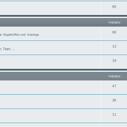
95
THEMEN
68
c Segeltreffen und -trainings
13
, Tipps, ...
19
THEMEN
47
36
11