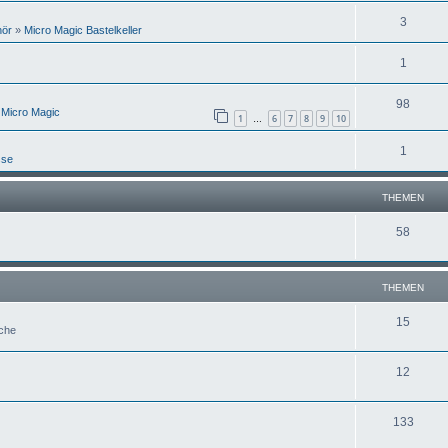
3
hör
»
Micro Magic Bastelkeller
1
98
 Micro Magic
1
6
7
8
9
10
…
1
sse
THEMEN
58
THEMEN
15
uche
12
133