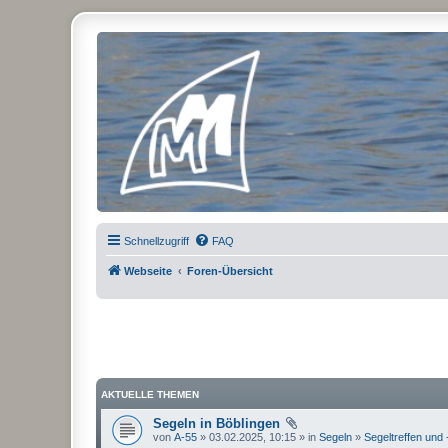
Micro Magic Forum Deutschland
Schnellzugriff
FAQ
Webseite
Foren-Übersicht
AKTUELLE THEMEN
Segeln in Böblingen
von
A-55
» 03.02.2025, 10:15 » in
Segeln
»
Segeltreffen und 