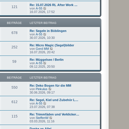
u
t
r
e
Re: 15.07.2026 RL After Work …
r
121
B
s
N
von
A-55
a
e
t
e
16.07.2026, 17:52
g
i
e
u
t
r
e
r
B
s
BEITRÄGE
LETZTER BEITRAG
a
e
t
g
i
e
Re: Segeln in Böblingen
t
r
678
N
von
A-55
r
B
e
30.07.2026, 10:30
a
e
u
g
i
e
Re: Micro Magic (Segel)bilder
t
252
s
N
von
Gerd MM
r
t
e
16.07.2026, 20:42
a
e
u
g
r
e
Re: Müggelsee / Berlin
59
B
s
N
von
A-55
e
t
e
09.12.2025, 20:50
i
e
u
t
r
e
r
B
s
BEITRÄGE
LETZTER BEITRAG
a
e
t
g
i
e
Re: Deko Bogen für die MM
t
r
550
N
von
Pinkulus
r
B
e
30.06.2026, 09:17
a
e
u
g
i
e
Re: Segel, Kiel und Zubehör L…
t
612
s
N
von
A-55
r
t
e
23.07.2026, 07:38
a
e
u
g
r
e
Re: Trimmfäden und Verklicker…
115
B
s
N
von
SteffenW
e
t
e
03.03.2026, 11:16
i
e
u
t
r
e
Danke an Alle!