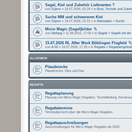
Segel, Kiel und Zubehör Lieferanten ?
von
S1jens
» 18.07.2026, 02:29 » in
Boot, Technik und Zube
Suche MM und schwereren Kiel
von
S1jens
» 18.07.2026, 02:22 » in
Marktplatz
»
Suche
Micro Magic (Segel)bilder
von
Stefang
» 11.08.2016, 17:03 » in
Segeln
»
Segeln mit der
15.07.2026 RL After Work Böblingen Flugfeld
von
A-55
» 16.07.2026, 17:28 » in
Regatta
»
Regattaergebni
ALLGEMEIN
Plauderecke
Plauderecke, Dies und Das
REGATTA
Regattaplanung
Planung von Micro Magic Regatten, Terminfindung, Reviers
Regattatermine
Terminübersicht über die Micro Magic Regatten
Regattaauschreibungen
Ausschreibungen für Micro Magic Regatten ab 2020