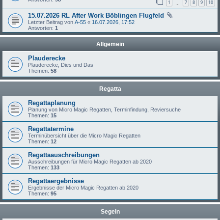
1
7
8
9
10
…
15.07.2026 RL After Work Böblingen Flugfeld
Letzter Beitrag von
A-55
«
16.07.2026, 17:52
Antworten:
1
Allgemein
Plauderecke
Plauderecke, Dies und Das
Themen:
58
Regatta
Regattaplanung
Planung von Micro Magic Regatten, Terminfindung, Reviersuche
Themen:
15
Regattatermine
Terminübersicht über die Micro Magic Regatten
Themen:
12
Regattaauschreibungen
Ausschreibungen für Micro Magic Regatten ab 2020
Themen:
133
Regattaergebnisse
Ergebnisse der Micro Magic Regatten ab 2020
Themen:
95
Segeln