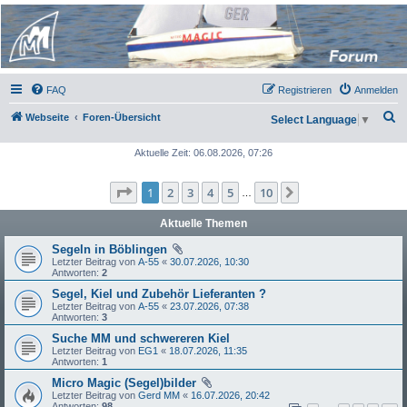
Micro Magic Forum
Deutschland
FAQ
Registrieren
Anmelden
S
Webseite
Foren-Übersicht
Select Language
▼
u
Aktuelle Zeit: 06.08.2026, 07:26
c
h
Seite
1
von
10
1
2
3
4
5
10
Nächste
…
e
Aktuelle Themen
Segeln in Böblingen
Letzter Beitrag von
A-55
«
30.07.2026, 10:30
Antworten:
2
Segel, Kiel und Zubehör Lieferanten ?
Letzter Beitrag von
A-55
«
23.07.2026, 07:38
Antworten:
3
Suche MM und schwereren Kiel
Letzter Beitrag von
EG1
«
18.07.2026, 11:35
Antworten:
1
Micro Magic (Segel)bilder
Letzter Beitrag von
Gerd MM
«
16.07.2026, 20:42
Antworten:
98