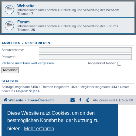
Webseite
Informationen und Themen zur Nutzung und Verwaltung der Webseite
Themen:
7
Forum
Informationen und Themen zur Nutzung und Verwaltung des Forums
Themen:
26
ANMELDEN
•
REGISTRIEREN
Benutzername:
Passwort:
Ich habe mein Passwort vergessen
Angemeldet bleiben
STATISTIK
Beiträge insgesamt
8156
• Themen insgesamt
1024
• Mitglieder insgesamt
443
• Unser
neuestes Mitglied:
S1jens
Webseite
Foren-Übersicht
Alle Zeiten sind
UTC+02:00
Powered by
phpBB
® Forum Software © phpBB Limited
Diese Website nutzt Cookies, um dir den
Deutsche Übersetzung durch
phpBB.de
bestmöglichen Komfort bei der Nutzung zu
Datenschutz
|
Nutzungsbedingungen
bieten.
Mehr erfahren