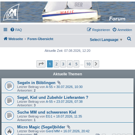
Micro Magic Forum
Deutschland
FAQ
Registrieren
Anmelden
S
Webseite
Foren-Übersicht
Select Language
▼
u
Aktuelle Zeit: 07.08.2026, 12:20
c
h
Seite
1
von
10
1
2
3
4
5
10
Nächste
…
e
Aktuelle Themen
Segeln in Böblingen
Letzter Beitrag von
A-55
«
30.07.2026, 10:30
Antworten:
2
Segel, Kiel und Zubehör Lieferanten ?
Letzter Beitrag von
A-55
«
23.07.2026, 07:38
Antworten:
3
Suche MM und schwereren Kiel
Letzter Beitrag von
EG1
«
18.07.2026, 11:35
Antworten:
1
Micro Magic (Segel)bilder
Letzter Beitrag von
Gerd MM
«
16.07.2026, 20:42
Antworten:
98