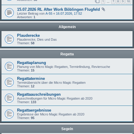
1
7
8
9
10
…
15.07.2026 RL After Work Böblingen Flugfeld
Letzter Beitrag von
A-55
«
16.07.2026, 17:52
Antworten:
1
Allgemein
Plauderecke
Plauderecke, Dies und Das
Themen:
58
Regatta
Regattaplanung
Planung von Micro Magic Regatten, Terminfindung, Reviersuche
Themen:
15
Regattatermine
Terminübersicht über die Micro Magic Regatten
Themen:
12
Regattaauschreibungen
Ausschreibungen für Micro Magic Regatten ab 2020
Themen:
133
Regattaergebnisse
Ergebnisse der Micro Magic Regatten ab 2020
Themen:
95
Segeln