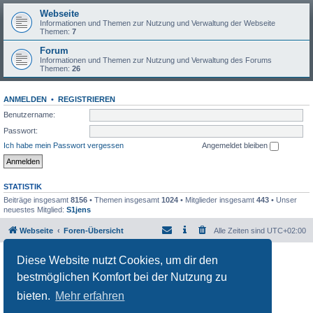
Webseite
Informationen und Themen zur Nutzung und Verwaltung der Webseite
Themen:
7
Forum
Informationen und Themen zur Nutzung und Verwaltung des Forums
Themen:
26
ANMELDEN
•
REGISTRIEREN
Benutzername:
Passwort:
Ich habe mein Passwort vergessen
Angemeldet bleiben
STATISTIK
Beiträge insgesamt
8156
• Themen insgesamt
1024
• Mitglieder insgesamt
443
• Unser
neuestes Mitglied:
S1jens
Webseite
Foren-Übersicht
Alle Zeiten sind
UTC+02:00
Powered by
phpBB
® Forum Software © phpBB Limited
Diese Website nutzt Cookies, um dir den
Deutsche Übersetzung durch
phpBB.de
bestmöglichen Komfort bei der Nutzung zu
Datenschutz
|
Nutzungsbedingungen
bieten.
Mehr erfahren