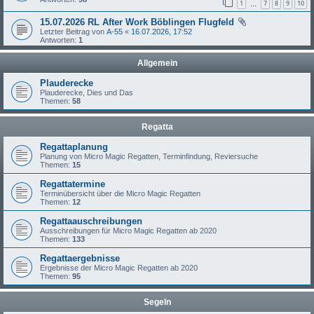
1
7
8
9
10
…
15.07.2026 RL After Work Böblingen Flugfeld
Letzter Beitrag von
A-55
«
16.07.2026, 17:52
Antworten:
1
Allgemein
Plauderecke
Plauderecke, Dies und Das
Themen:
58
Regatta
Regattaplanung
Planung von Micro Magic Regatten, Terminfindung, Reviersuche
Themen:
15
Regattatermine
Terminübersicht über die Micro Magic Regatten
Themen:
12
Regattaauschreibungen
Ausschreibungen für Micro Magic Regatten ab 2020
Themen:
133
Regattaergebnisse
Ergebnisse der Micro Magic Regatten ab 2020
Themen:
95
Segeln