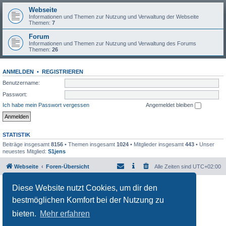
Webseite
Informationen und Themen zur Nutzung und Verwaltung der Webseite
Themen:
7
Forum
Informationen und Themen zur Nutzung und Verwaltung des Forums
Themen:
26
ANMELDEN
•
REGISTRIEREN
Benutzername:
Passwort:
Ich habe mein Passwort vergessen
Angemeldet bleiben
STATISTIK
Beiträge insgesamt
8156
• Themen insgesamt
1024
• Mitglieder insgesamt
443
• Unser
neuestes Mitglied:
S1jens
Webseite
Foren-Übersicht
Alle Zeiten sind
UTC+02:00
Powered by
phpBB
® Forum Software © phpBB Limited
Diese Website nutzt Cookies, um dir den
Deutsche Übersetzung durch
phpBB.de
bestmöglichen Komfort bei der Nutzung zu
Datenschutz
|
Nutzungsbedingungen
bieten.
Mehr erfahren