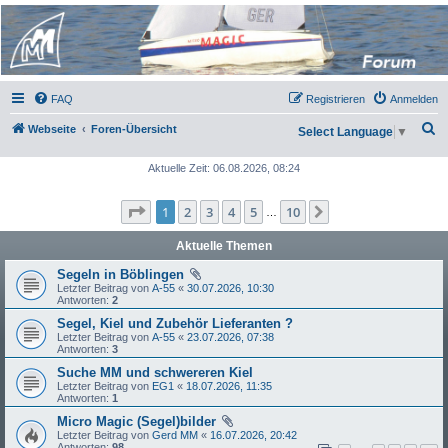
Micro Magic Forum
Deutschland
FAQ
Registrieren
Anmelden
S
Webseite
Foren-Übersicht
Select Language
▼
u
Aktuelle Zeit: 06.08.2026, 08:24
c
h
Seite
1
von
10
1
2
3
4
5
10
Nächste
…
e
Aktuelle Themen
Segeln in Böblingen
Letzter Beitrag von
A-55
«
30.07.2026, 10:30
Antworten:
2
Segel, Kiel und Zubehör Lieferanten ?
Letzter Beitrag von
A-55
«
23.07.2026, 07:38
Antworten:
3
Suche MM und schwereren Kiel
Letzter Beitrag von
EG1
«
18.07.2026, 11:35
Antworten:
1
Micro Magic (Segel)bilder
Letzter Beitrag von
Gerd MM
«
16.07.2026, 20:42
Antworten:
98