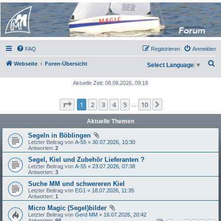
Micro Magic Forum
Deutschland
FAQ
Registrieren
Anmelden
S
Webseite
Foren-Übersicht
Select Language
▼
u
Aktuelle Zeit: 08.08.2026, 09:18
c
h
Seite
1
von
10
1
2
3
4
5
10
Nächste
…
e
Aktuelle Themen
Segeln in Böblingen
Letzter Beitrag von
A-55
«
30.07.2026, 10:30
Antworten:
2
Segel, Kiel und Zubehör Lieferanten ?
Letzter Beitrag von
A-55
«
23.07.2026, 07:38
Antworten:
3
Suche MM und schwereren Kiel
Letzter Beitrag von
EG1
«
18.07.2026, 11:35
Antworten:
1
Micro Magic (Segel)bilder
Letzter Beitrag von
Gerd MM
«
16.07.2026, 20:42
Antworten:
98