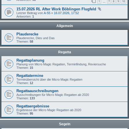
1
7
8
9
10
…
15.07.2026 RL After Work Böblingen Flugfeld
Letzter Beitrag von
A-55
«
16.07.2026, 17:52
Antworten:
1
Allgemein
Plauderecke
Plauderecke, Dies und Das
Themen:
58
Regatta
Regattaplanung
Planung von Micro Magic Regatten, Terminfindung, Reviersuche
Themen:
15
Regattatermine
Terminübersicht über die Micro Magic Regatten
Themen:
12
Regattaauschreibungen
Ausschreibungen für Micro Magic Regatten ab 2020
Themen:
133
Regattaergebnisse
Ergebnisse der Micro Magic Regatten ab 2020
Themen:
95
Segeln