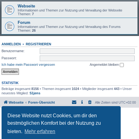
Webseite
Informationen und Themen zur Nutzung und Verwaltung der Webseite
Themen:
7
Forum
Informationen und Themen zur Nutzung und Verwaltung des Forums
Themen:
26
ANMELDEN
•
REGISTRIEREN
Benutzername:
Passwort:
Ich habe mein Passwort vergessen
Angemeldet bleiben
STATISTIK
Beiträge insgesamt
8156
• Themen insgesamt
1024
• Mitglieder insgesamt
443
• Unser
neuestes Mitglied:
S1jens
Webseite
Foren-Übersicht
Alle Zeiten sind
UTC+02:00
Powered by
phpBB
® Forum Software © phpBB Limited
Diese Website nutzt Cookies, um dir den
Deutsche Übersetzung durch
phpBB.de
bestmöglichen Komfort bei der Nutzung zu
Datenschutz
|
Nutzungsbedingungen
bieten.
Mehr erfahren