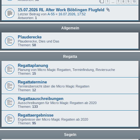
1
7
8
9
10
…
15.07.2026 RL After Work Böblingen Flugfeld
Letzter Beitrag von
A-55
«
16.07.2026, 17:52
Antworten:
1
Allgemein
Plauderecke
Plauderecke, Dies und Das
Themen:
58
Regatta
Regattaplanung
Planung von Micro Magic Regatten, Terminfindung, Reviersuche
Themen:
15
Regattatermine
Terminübersicht über die Micro Magic Regatten
Themen:
12
Regattaauschreibungen
Ausschreibungen für Micro Magic Regatten ab 2020
Themen:
133
Regattaergebnisse
Ergebnisse der Micro Magic Regatten ab 2020
Themen:
95
Segeln