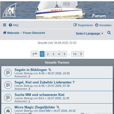
Micro Magic Forum
Deutschland
FAQ
Registrieren
Anmelden
S
Webseite
Foren-Übersicht
Select Language
▼
u
Aktuelle Zeit: 09.08.2026, 01:55
c
h
Seite
1
von
10
1
2
3
4
5
10
Nächste
…
e
Aktuelle Themen
Segeln in Böblingen
Letzter Beitrag von
A-55
«
30.07.2026, 10:30
Antworten:
2
Segel, Kiel und Zubehör Lieferanten ?
Letzter Beitrag von
A-55
«
23.07.2026, 07:38
Antworten:
3
Suche MM und schwereren Kiel
Letzter Beitrag von
EG1
«
18.07.2026, 11:35
Antworten:
1
Micro Magic (Segel)bilder
Letzter Beitrag von
Gerd MM
«
16.07.2026, 20:42
Antworten:
98