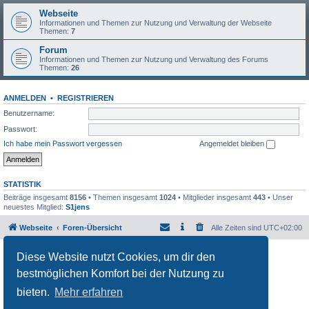
Webseite
Informationen und Themen zur Nutzung und Verwaltung der Webseite
Themen:
7
Forum
Informationen und Themen zur Nutzung und Verwaltung des Forums
Themen:
26
ANMELDEN
•
REGISTRIEREN
Benutzername:
Passwort:
Ich habe mein Passwort vergessen
Angemeldet bleiben
STATISTIK
Beiträge insgesamt
8156
• Themen insgesamt
1024
• Mitglieder insgesamt
443
• Unser
neuestes Mitglied:
S1jens
Webseite
Foren-Übersicht
Alle Zeiten sind
UTC+02:00
Powered by
phpBB
® Forum Software © phpBB Limited
Diese Website nutzt Cookies, um dir den
Deutsche Übersetzung durch
phpBB.de
bestmöglichen Komfort bei der Nutzung zu
Datenschutz
|
Nutzungsbedingungen
bieten.
Mehr erfahren