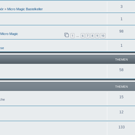
3
hör
»
Micro Magic Bastelkeller
1
98
 Micro Magic
1
6
7
8
9
10
…
1
sse
THEMEN
58
THEMEN
15
uche
12
133