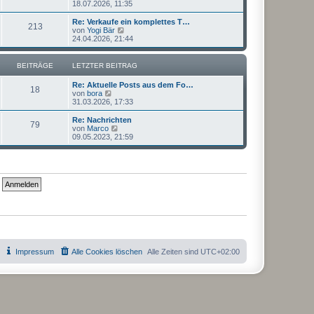
e
18.07.2026, 11:35
a
e
u
g
i
e
Re: Verkaufe ein komplettes T…
t
213
s
N
von
Yogi Bär
r
t
e
24.04.2026, 21:44
a
e
u
g
r
e
B
s
BEITRÄGE
LETZTER BEITRAG
e
t
i
e
Re: Aktuelle Posts aus dem Fo…
t
r
18
N
von
bora
r
B
e
31.03.2026, 17:33
a
e
u
g
i
e
Re: Nachrichten
t
79
s
N
von
Marco
r
t
e
09.05.2023, 21:59
a
e
u
g
r
e
B
s
e
t
i
e
t
r
r
B
a
e
g
i
t
r
a
g
Impressum
Alle Cookies löschen
Alle Zeiten sind
UTC+02:00