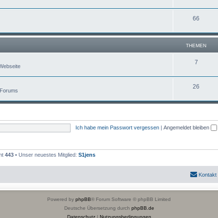
66
THEMEN
7
Webseite
26
 Forums
Ich habe mein Passwort vergessen
|
Angemeldet bleiben
mt
443
• Unser neuestes Mitglied:
S1jens
Kontakt
Powered by
phpBB
® Forum Software © phpBB Limited
Deutsche Übersetzung durch
phpBB.de
Datenschutz
|
Nutzungsbedingungen