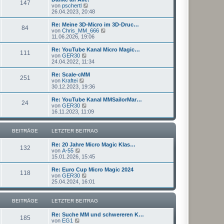
r
147
B
s
N
von
pschertl
a
e
t
e
26.04.2023, 20:48
g
i
e
u
t
r
e
Re: Meine 3D-Micro im 3D-Druc…
r
84
B
s
N
von
Chris_MM_666
a
e
t
e
11.06.2026, 19:06
g
i
e
u
t
r
e
Re: YouTube Kanal Micro Magic…
r
111
B
s
N
von
GER30
a
e
t
e
24.04.2022, 11:34
g
i
e
u
t
r
e
Re: Scale-cMM
r
251
B
s
N
von
Kraftei
a
e
t
e
30.12.2023, 19:36
g
i
e
u
t
r
e
Re: YouTube Kanal MMSailorMar…
r
24
B
s
N
von
GER30
a
e
t
e
16.11.2023, 11:09
g
i
e
u
t
r
e
r
B
s
BEITRÄGE
LETZTER BEITRAG
a
e
t
g
i
e
Re: 20 Jahre Micro Magic Klas…
t
r
132
N
von
A-55
r
B
e
15.01.2026, 15:45
a
e
u
g
i
e
Re: Euro Cup Micro Magic 2024
t
118
s
N
von
GER30
r
t
e
25.04.2024, 16:01
a
e
u
g
r
e
B
s
BEITRÄGE
LETZTER BEITRAG
e
t
i
e
Re: Suche MM und schwereren K…
t
r
185
N
von
EG1
r
B