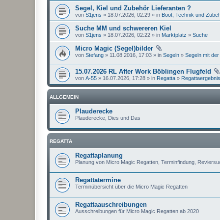
Segel, Kiel und Zubehör Lieferanten ?
von
S1jens
» 18.07.2026, 02:29 » in
Boot, Technik und Zube
Suche MM und schwereren Kiel
von
S1jens
» 18.07.2026, 02:22 » in
Marktplatz
»
Suche
Micro Magic (Segel)bilder
von
Stefang
» 11.08.2016, 17:03 » in
Segeln
»
Segeln mit der
15.07.2026 RL After Work Böblingen Flugfeld
von
A-55
» 16.07.2026, 17:28 » in
Regatta
»
Regattaergebni
ALLGEMEIN
Plauderecke
Plauderecke, Dies und Das
REGATTA
Regattaplanung
Planung von Micro Magic Regatten, Terminfindung, Reviers
Regattatermine
Terminübersicht über die Micro Magic Regatten
Regattaauschreibungen
Ausschreibungen für Micro Magic Regatten ab 2020