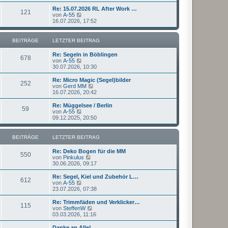
u
t
r
e
Re: 15.07.2026 RL After Work …
r
121
B
s
N
von
A-55
a
e
t
e
16.07.2026, 17:52
g
i
e
u
t
r
e
r
B
s
BEITRÄGE
LETZTER BEITRAG
a
e
t
g
i
e
Re: Segeln in Böblingen
t
r
678
N
von
A-55
r
B
e
30.07.2026, 10:30
a
e
u
g
i
e
Re: Micro Magic (Segel)bilder
t
252
s
N
von
Gerd MM
r
t
e
16.07.2026, 20:42
a
e
u
g
r
e
Re: Müggelsee / Berlin
59
B
s
N
von
A-55
e
t
e
09.12.2025, 20:50
i
e
u
t
r
e
r
B
s
BEITRÄGE
LETZTER BEITRAG
a
e
t
g
i
e
Re: Deko Bogen für die MM
t
r
550
N
von
Pinkulus
r
B
e
30.06.2026, 09:17
a
e
u
g
i
e
Re: Segel, Kiel und Zubehör L…
t
612
s
N
von
A-55
r
t
e
23.07.2026, 07:38
a
e
u
g
r
e
Re: Trimmfäden und Verklicker…
115
B
s
N
von
SteffenW
e
t
e
03.03.2026, 11:16
i
e
u
t
r
e
Danke an Alle!