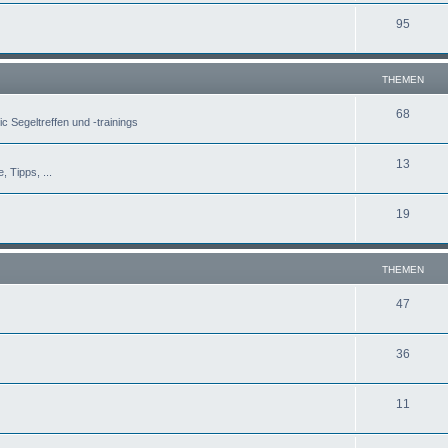
95
THEMEN
68
c Segeltreffen und -trainings
13
, Tipps, ...
19
THEMEN
47
36
11