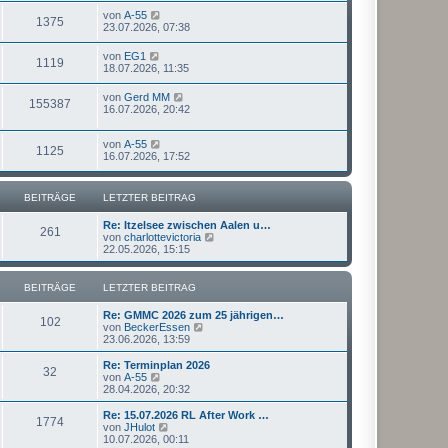
von
A-55
1375
23.07.2026, 07:38
von
EG1
1119
18.07.2026, 11:35
von
Gerd MM
155387
16.07.2026, 20:42
von
A-55
1125
16.07.2026, 17:52
BEITRÄGE
LETZTER BEITRAG
Re: Itzelsee zwischen Aalen u…
261
N
von
charlottevictoria
e
22.05.2026, 15:15
u
e
s
BEITRÄGE
LETZTER BEITRAG
t
e
Re: GMMC 2026 zum 25 jährigen…
r
102
N
von
BeckerEssen
B
e
23.06.2026, 13:59
e
u
i
e
Re: Terminplan 2026
t
32
s
N
von
A-55
r
t
e
28.04.2026, 20:32
a
e
u
g
r
e
Re: 15.07.2026 RL After Work …
1774
B
s
N
von
JHulot
e
t
e
10.07.2026, 00:11
i
e