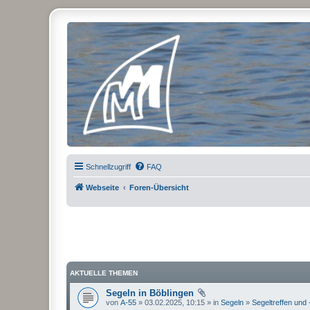
Micro Magic Forum Deutschland
Schnellzugriff
FAQ
Webseite
Foren-Übersicht
AKTUELLE THEMEN
Segeln in Böblingen
von
A-55
» 03.02.2025, 10:15 » in
Segeln
»
Segeltreffen und 