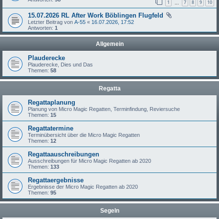
1
7
8
9
10
…
15.07.2026 RL After Work Böblingen Flugfeld
Letzter Beitrag von
A-55
«
16.07.2026, 17:52
Antworten:
1
Allgemein
Plauderecke
Plauderecke, Dies und Das
Themen:
58
Regatta
Regattaplanung
Planung von Micro Magic Regatten, Terminfindung, Reviersuche
Themen:
15
Regattatermine
Terminübersicht über die Micro Magic Regatten
Themen:
12
Regattaauschreibungen
Ausschreibungen für Micro Magic Regatten ab 2020
Themen:
133
Regattaergebnisse
Ergebnisse der Micro Magic Regatten ab 2020
Themen:
95
Segeln