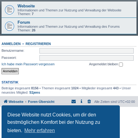
Webseite
Informationen und Themen zur Nutzung und Verwaltung der Webseite
Themen:
7
Forum
Informationen und Themen zur Nutzung und Verwaltung des Forums
Themen:
26
ANMELDEN
•
REGISTRIEREN
Benutzername:
Passwort:
Ich habe mein Passwort vergessen
Angemeldet bleiben
STATISTIK
Beiträge insgesamt
8156
• Themen insgesamt
1024
• Mitglieder insgesamt
443
• Unser
neuestes Mitglied:
S1jens
Webseite
Foren-Übersicht
Alle Zeiten sind
UTC+02:00
Powered by
phpBB
® Forum Software © phpBB Limited
Diese Website nutzt Cookies, um dir den
Deutsche Übersetzung durch
phpBB.de
bestmöglichen Komfort bei der Nutzung zu
Datenschutz
|
Nutzungsbedingungen
bieten.
Mehr erfahren