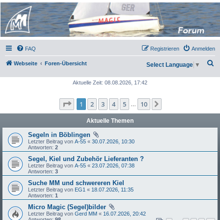
Micro Magic Forum
Deutschland
FAQ
Registrieren
Anmelden
S
Webseite
Foren-Übersicht
Select Language
▼
u
Aktuelle Zeit: 08.08.2026, 17:42
c
h
Seite
1
von
10
1
2
3
4
5
10
Nächste
…
e
Aktuelle Themen
Segeln in Böblingen
Letzter Beitrag von
A-55
«
30.07.2026, 10:30
Antworten:
2
Segel, Kiel und Zubehör Lieferanten ?
Letzter Beitrag von
A-55
«
23.07.2026, 07:38
Antworten:
3
Suche MM und schwereren Kiel
Letzter Beitrag von
EG1
«
18.07.2026, 11:35
Antworten:
1
Micro Magic (Segel)bilder
Letzter Beitrag von
Gerd MM
«
16.07.2026, 20:42
Antworten:
98