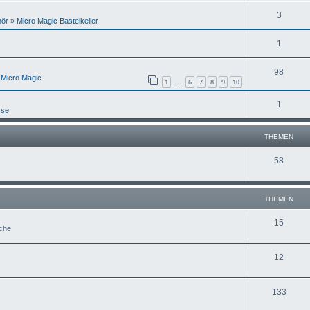
3
hör
»
Micro Magic Bastelkeller
1
98
 Micro Magic
1
6
7
8
9
10
…
1
sse
THEMEN
58
THEMEN
15
uche
12
133