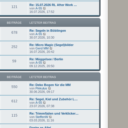
u
t
r
e
Re: 15.07.2026 RL After Work …
r
121
B
s
N
von
A-55
a
e
t
e
16.07.2026, 17:52
g
i
e
u
t
r
e
r
B
s
BEITRÄGE
LETZTER BEITRAG
a
e
t
g
i
e
Re: Segeln in Böblingen
t
r
678
N
von
A-55
r
B
e
30.07.2026, 10:30
a
e
u
g
i
e
Re: Micro Magic (Segel)bilder
t
252
s
N
von
Gerd MM
r
t
e
16.07.2026, 20:42
a
e
u
g
r
e
Re: Müggelsee / Berlin
59
B
s
N
von
A-55
e
t
e
09.12.2025, 20:50
i
e
u
t
r
e
r
B
s
BEITRÄGE
LETZTER BEITRAG
a
e
t
g
i
e
Re: Deko Bogen für die MM
t
r
550
N
von
Pinkulus
r
B
e
30.06.2026, 09:17
a
e
u
g
i
e
Re: Segel, Kiel und Zubehör L…
t
612
s
N
von
A-55
r
t
e
23.07.2026, 07:38
a
e
u
g
r
e
Re: Trimmfäden und Verklicker…
115
B
s
N
von
SteffenW
e
t
e
03.03.2026, 11:16
i
e
u
t
r
e
Danke an Alle!