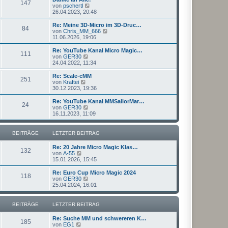
r
147
B
s
N
von
pschertl
a
e
t
e
26.04.2023, 20:48
g
i
e
u
t
r
e
Re: Meine 3D-Micro im 3D-Druc…
r
84
B
s
N
von
Chris_MM_666
a
e
t
e
11.06.2026, 19:06
g
i
e
u
t
r
e
Re: YouTube Kanal Micro Magic…
r
111
B
s
N
von
GER30
a
e
t
e
24.04.2022, 11:34
g
i
e
u
t
r
e
Re: Scale-cMM
r
251
B
s
N
von
Kraftei
a
e
t
e
30.12.2023, 19:36
g
i
e
u
t
r
e
Re: YouTube Kanal MMSailorMar…
r
24
B
s
N
von
GER30
a
e
t
e
16.11.2023, 11:09
g
i
e
u
t
r
e
r
B
s
BEITRÄGE
LETZTER BEITRAG
a
e
t
g
i
e
Re: 20 Jahre Micro Magic Klas…
t
r
132
N
von
A-55
r
B
e
15.01.2026, 15:45
a
e
u
g
i
e
Re: Euro Cup Micro Magic 2024
t
118
s
N
von
GER30
r
t
e
25.04.2024, 16:01
a
e
u
g
r
e
B
s
BEITRÄGE
LETZTER BEITRAG
e
t
i
e
Re: Suche MM und schwereren K…
t
r
185
N
von
EG1
r
B