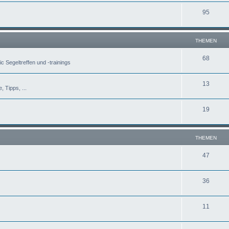
95
THEMEN
68
c Segeltreffen und -trainings
13
, Tipps, ...
19
THEMEN
47
36
11