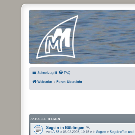
Micro Magic Forum Deutschland
Schnellzugriff
FAQ
Webseite
Foren-Übersicht
AKTUELLE THEMEN
Segeln in Böblingen
von
A-55
» 03.02.2025, 10:15 » in
Segeln
»
Segeltreffen und 