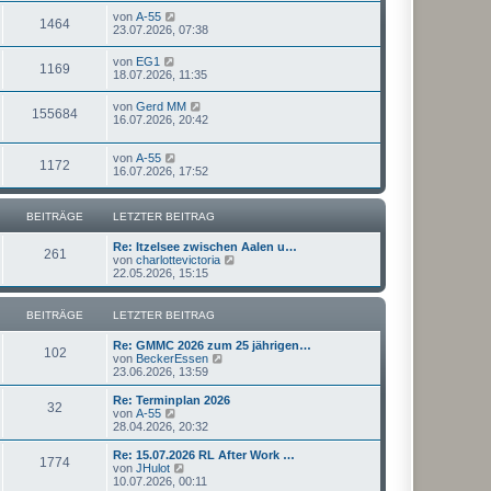
von
A-55
1464
23.07.2026, 07:38
von
EG1
1169
18.07.2026, 11:35
von
Gerd MM
155684
16.07.2026, 20:42
von
A-55
1172
16.07.2026, 17:52
BEITRÄGE
LETZTER BEITRAG
Re: Itzelsee zwischen Aalen u…
261
N
von
charlottevictoria
e
22.05.2026, 15:15
u
e
s
BEITRÄGE
LETZTER BEITRAG
t
e
Re: GMMC 2026 zum 25 jährigen…
r
102
N
von
BeckerEssen
B
e
23.06.2026, 13:59
e
u
i
e
Re: Terminplan 2026
t
32
s
N
von
A-55
r
t
e
28.04.2026, 20:32
a
e
u
g
r
e
Re: 15.07.2026 RL After Work …
1774
B
s
N
von
JHulot
e
t
e
10.07.2026, 00:11
i
e