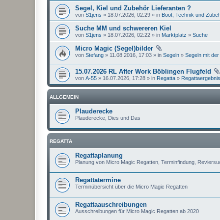
Segel, Kiel und Zubehör Lieferanten ?
von
S1jens
» 18.07.2026, 02:29 » in
Boot, Technik und Zube
Suche MM und schwereren Kiel
von
S1jens
» 18.07.2026, 02:22 » in
Marktplatz
»
Suche
Micro Magic (Segel)bilder
von
Stefang
» 11.08.2016, 17:03 » in
Segeln
»
Segeln mit der
15.07.2026 RL After Work Böblingen Flugfeld
von
A-55
» 16.07.2026, 17:28 » in
Regatta
»
Regattaergebni
ALLGEMEIN
Plauderecke
Plauderecke, Dies und Das
REGATTA
Regattaplanung
Planung von Micro Magic Regatten, Terminfindung, Reviers
Regattatermine
Terminübersicht über die Micro Magic Regatten
Regattaauschreibungen
Ausschreibungen für Micro Magic Regatten ab 2020