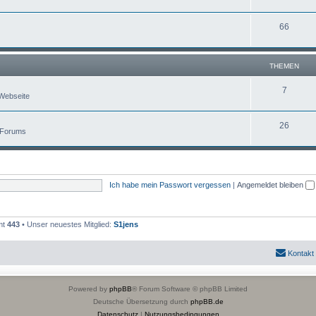
66
THEMEN
7
Webseite
26
 Forums
Ich habe mein Passwort vergessen
|
Angemeldet bleiben
mt
443
• Unser neuestes Mitglied:
S1jens
Kontakt
Powered by
phpBB
® Forum Software © phpBB Limited
Deutsche Übersetzung durch
phpBB.de
Datenschutz
|
Nutzungsbedingungen