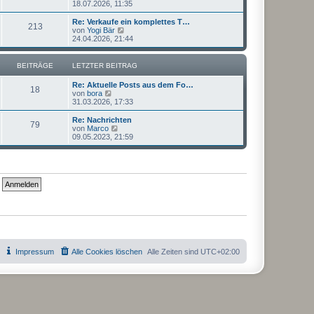
e
18.07.2026, 11:35
a
e
u
g
i
e
Re: Verkaufe ein komplettes T…
t
213
s
N
von
Yogi Bär
r
t
e
24.04.2026, 21:44
a
e
u
g
r
e
B
s
BEITRÄGE
LETZTER BEITRAG
e
t
i
e
Re: Aktuelle Posts aus dem Fo…
t
r
18
N
von
bora
r
B
e
31.03.2026, 17:33
a
e
u
g
i
e
Re: Nachrichten
t
79
s
N
von
Marco
r
t
e
09.05.2023, 21:59
a
e
u
g
r
e
B
s
e
t
i
e
t
r
r
B
a
e
g
i
t
r
a
g
Impressum
Alle Cookies löschen
Alle Zeiten sind
UTC+02:00