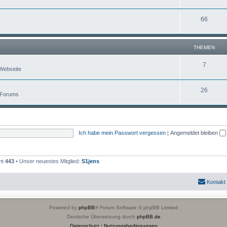
66
THEMEN
7
Webseite
26
 Forums
Ich habe mein Passwort vergessen
|
Angemeldet bleiben
mt
443
• Unser neuestes Mitglied:
S1jens
Kontakt
Powered by
phpBB
® Forum Software © phpBB Limited
Deutsche Übersetzung durch
phpBB.de
Datenschutz
|
Nutzungsbedingungen