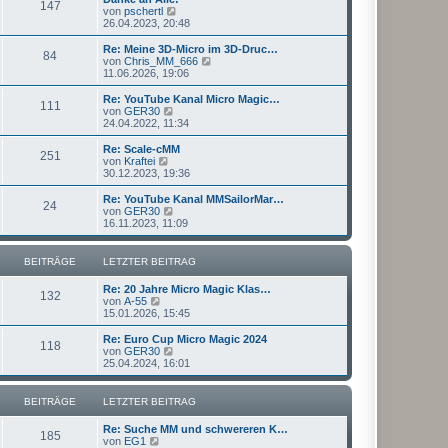
r
147
B
s
N
von
pschertl
a
e
t
e
26.04.2023, 20:48
g
i
e
u
t
r
e
Re: Meine 3D-Micro im 3D-Druc…
r
84
B
s
N
von
Chris_MM_666
a
e
t
e
11.06.2026, 19:06
g
i
e
u
t
r
e
Re: YouTube Kanal Micro Magic…
r
111
B
s
N
von
GER30
a
e
t
e
24.04.2022, 11:34
g
i
e
u
t
r
e
Re: Scale-cMM
r
251
B
s
N
von
Kraftei
a
e
t
e
30.12.2023, 19:36
g
i
e
u
t
r
e
Re: YouTube Kanal MMSailorMar…
r
24
B
s
N
von
GER30
a
e
t
e
16.11.2023, 11:09
g
i
e
u
t
r
e
r
B
s
BEITRÄGE
LETZTER BEITRAG
a
e
t
g
i
e
Re: 20 Jahre Micro Magic Klas…
t
r
132
N
von
A-55
r
B
e
15.01.2026, 15:45
a
e
u
g
i
e
Re: Euro Cup Micro Magic 2024
t
118
s
N
von
GER30
r
t
e
25.04.2024, 16:01
a
e
u
g
r
e
B
s
BEITRÄGE
LETZTER BEITRAG
e
t
i
e
Re: Suche MM und schwereren K…
t
r
185
N
von
EG1
r
B