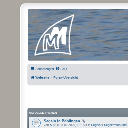
Micro Magic Forum Deutschland
Schnellzugriff
FAQ
Webseite
Foren-Übersicht
AKTUELLE THEMEN
Segeln in Böblingen
von
A-55
» 03.02.2025, 10:15 » in
Segeln
»
Segeltreffen und 