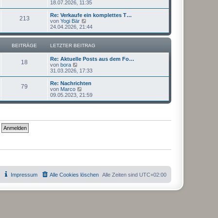
e
18.07.2026, 11:35
a
e
u
g
i
e
Re: Verkaufe ein komplettes T…
t
213
s
N
von
Yogi Bär
r
t
e
24.04.2026, 21:44
a
e
u
g
r
e
B
s
BEITRÄGE
LETZTER BEITRAG
e
t
i
e
Re: Aktuelle Posts aus dem Fo…
t
r
18
N
von
bora
r
B
e
31.03.2026, 17:33
a
e
u
g
i
e
Re: Nachrichten
t
79
s
N
von
Marco
r
t
e
09.05.2023, 21:59
a
e
u
g
r
e
B
s
e
t
i
e
t
r
r
B
a
e
g
i
t
r
a
g
Impressum
Alle Cookies löschen
Alle Zeiten sind
UTC+02:00