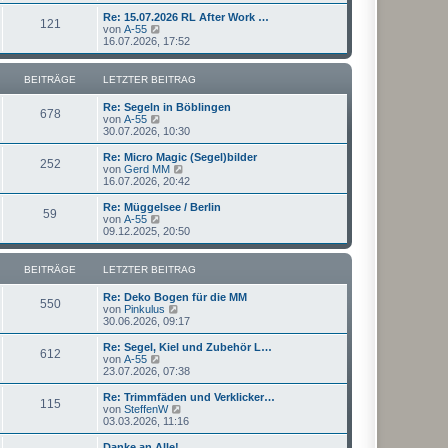
u
t
r
e
Re: 15.07.2026 RL After Work …
r
121
B
s
N
von
A-55
a
e
t
e
16.07.2026, 17:52
g
i
e
u
t
r
e
r
B
s
BEITRÄGE
LETZTER BEITRAG
a
e
t
g
i
e
Re: Segeln in Böblingen
t
r
678
N
von
A-55
r
B
e
30.07.2026, 10:30
a
e
u
g
i
e
Re: Micro Magic (Segel)bilder
t
252
s
N
von
Gerd MM
r
t
e
16.07.2026, 20:42
a
e
u
g
r
e
Re: Müggelsee / Berlin
59
B
s
N
von
A-55
e
t
e
09.12.2025, 20:50
i
e
u
t
r
e
r
B
s
BEITRÄGE
LETZTER BEITRAG
a
e
t
g
i
e
Re: Deko Bogen für die MM
t
r
550
N
von
Pinkulus
r
B
e
30.06.2026, 09:17
a
e
u
g
i
e
Re: Segel, Kiel und Zubehör L…
t
612
s
N
von
A-55
r
t
e
23.07.2026, 07:38
a
e
u
g
r
e
Re: Trimmfäden und Verklicker…
115
B
s
N
von
SteffenW
e
t
e
03.03.2026, 11:16
i
e
u
t
r
e
Danke an Alle!