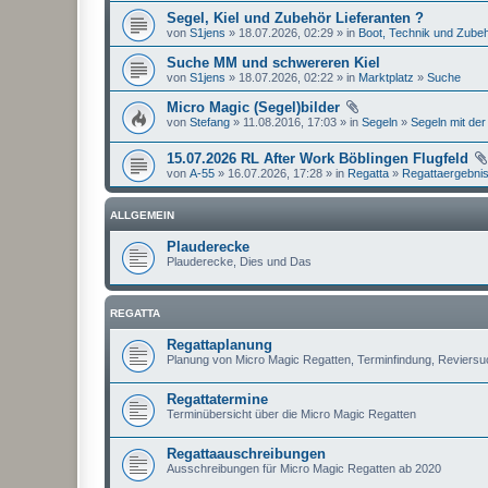
Segel, Kiel und Zubehör Lieferanten ?
von
S1jens
» 18.07.2026, 02:29 » in
Boot, Technik und Zube
Suche MM und schwereren Kiel
von
S1jens
» 18.07.2026, 02:22 » in
Marktplatz
»
Suche
Micro Magic (Segel)bilder
von
Stefang
» 11.08.2016, 17:03 » in
Segeln
»
Segeln mit der
15.07.2026 RL After Work Böblingen Flugfeld
von
A-55
» 16.07.2026, 17:28 » in
Regatta
»
Regattaergebni
ALLGEMEIN
Plauderecke
Plauderecke, Dies und Das
REGATTA
Regattaplanung
Planung von Micro Magic Regatten, Terminfindung, Reviers
Regattatermine
Terminübersicht über die Micro Magic Regatten
Regattaauschreibungen
Ausschreibungen für Micro Magic Regatten ab 2020