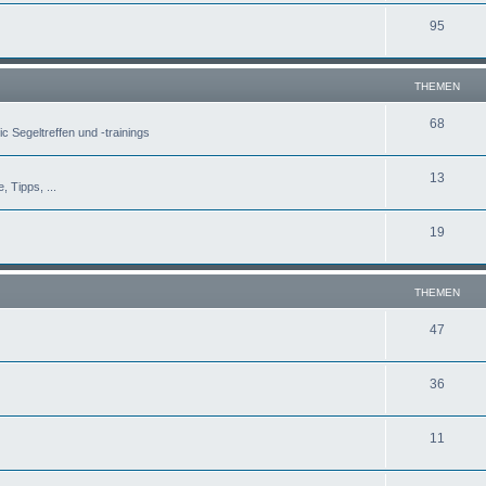
95
THEMEN
68
c Segeltreffen und -trainings
13
, Tipps, ...
19
THEMEN
47
36
11