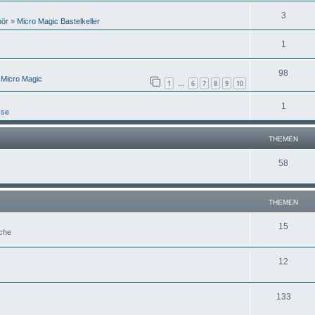
3
hör
»
Micro Magic Bastelkeller
1
98
 Micro Magic
1
6
7
8
9
10
…
1
sse
THEMEN
58
THEMEN
15
uche
12
133