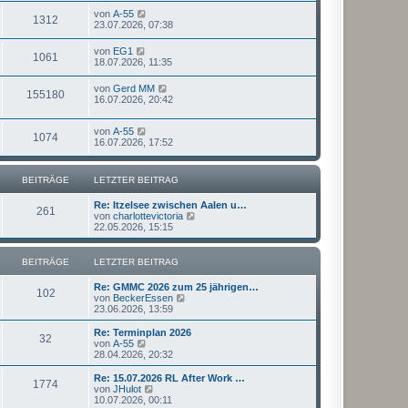
von
A-55
1312
23.07.2026, 07:38
von
EG1
1061
18.07.2026, 11:35
von
Gerd MM
155180
16.07.2026, 20:42
von
A-55
1074
16.07.2026, 17:52
BEITRÄGE
LETZTER BEITRAG
Re: Itzelsee zwischen Aalen u…
261
N
von
charlottevictoria
e
22.05.2026, 15:15
u
e
s
BEITRÄGE
LETZTER BEITRAG
t
e
Re: GMMC 2026 zum 25 jährigen…
r
102
N
von
BeckerEssen
B
e
23.06.2026, 13:59
e
u
i
e
Re: Terminplan 2026
t
32
s
N
von
A-55
r
t
e
28.04.2026, 20:32
a
e
u
g
r
e
Re: 15.07.2026 RL After Work …
1774
B
s
N
von
JHulot
e
t
e
10.07.2026, 00:11
i
e