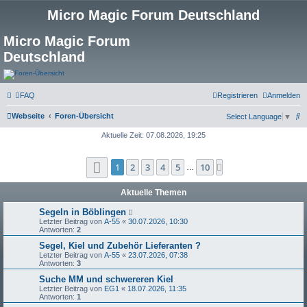
Micro Magic Forum Deutschland
Micro Magic Forum
Deutschland
FAQ
Registrieren
Anmelden
S
Webseite
Foren-Übersicht
Select Language
▼
u
Aktuelle Zeit: 07.08.2026, 19:25
c
Seite
1
von
10
h
1
2
3
4
5
10
Nächste
…
e
Aktuelle Themen
Segeln in Böblingen
Letzter Beitrag von
A-55
«
30.07.2026, 10:30
Antworten:
2
Segel, Kiel und Zubehör Lieferanten ?
Letzter Beitrag von
A-55
«
23.07.2026, 07:38
Antworten:
3
Suche MM und schwereren Kiel
Letzter Beitrag von
EG1
«
18.07.2026, 11:35
Antworten:
1