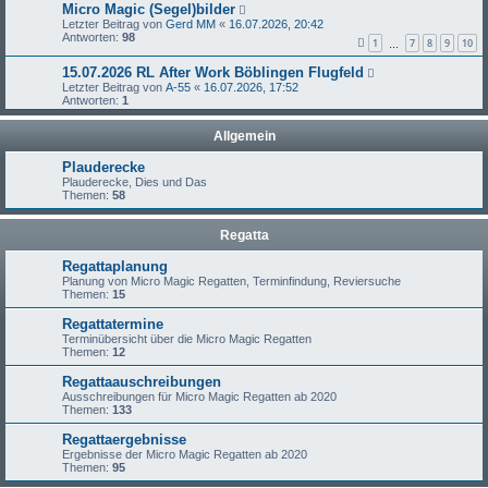
Micro Magic (Segel)bilder
Letzter Beitrag von
Gerd MM
«
16.07.2026, 20:42
Antworten:
98
1
7
8
9
10
…
15.07.2026 RL After Work Böblingen Flugfeld
Letzter Beitrag von
A-55
«
16.07.2026, 17:52
Antworten:
1
Allgemein
Plauderecke
Plauderecke, Dies und Das
Themen:
58
Regatta
Regattaplanung
Planung von Micro Magic Regatten, Terminfindung, Reviersuche
Themen:
15
Regattatermine
Terminübersicht über die Micro Magic Regatten
Themen:
12
Regattaauschreibungen
Ausschreibungen für Micro Magic Regatten ab 2020
Themen:
133
Regattaergebnisse
Ergebnisse der Micro Magic Regatten ab 2020
Themen:
95