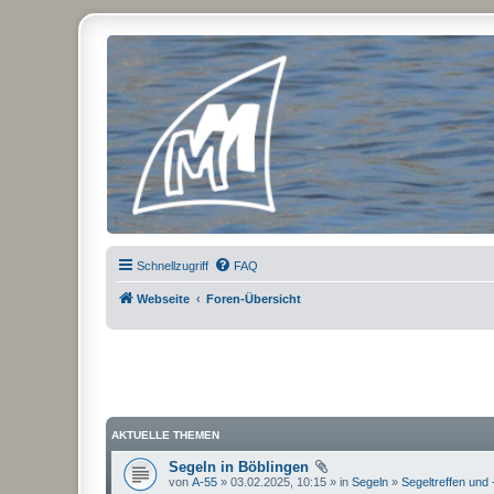
Micro Magic Forum Deutschland
Schnellzugriff
FAQ
Webseite
Foren-Übersicht
AKTUELLE THEMEN
Segeln in Böblingen
von
A-55
» 03.02.2025, 10:15 » in
Segeln
»
Segeltreffen und 