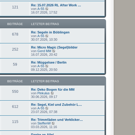
u
t
r
e
Re: 15.07.2026 RL After Work …
r
121
B
s
N
von
A-55
a
e
t
e
16.07.2026, 17:52
g
i
e
u
t
r
e
r
B
s
BEITRÄGE
LETZTER BEITRAG
a
e
t
g
i
e
Re: Segeln in Böblingen
t
r
678
N
von
A-55
r
B
e
30.07.2026, 10:30
a
e
u
g
i
e
Re: Micro Magic (Segel)bilder
t
252
s
N
von
Gerd MM
r
t
e
16.07.2026, 20:42
a
e
u
g
r
e
Re: Müggelsee / Berlin
59
B
s
N
von
A-55
e
t
e
09.12.2025, 20:50
i
e
u
t
r
e
r
B
s
BEITRÄGE
LETZTER BEITRAG
a
e
t
g
i
e
Re: Deko Bogen für die MM
t
r
550
N
von
Pinkulus
r
B
e
30.06.2026, 09:17
a
e
u
g
i
e
Re: Segel, Kiel und Zubehör L…
t
612
s
N
von
A-55
r
t
e
23.07.2026, 07:38
a
e
u
g
r
e
Re: Trimmfäden und Verklicker…
115
B
s
N
von
SteffenW
e
t
e
03.03.2026, 11:16
i
e
u
t
r
e
Danke an Alle!