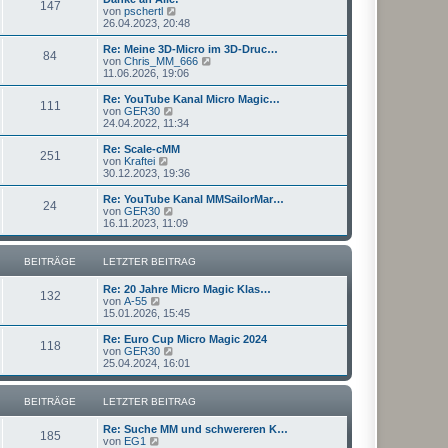
r
147
B
s
N
von
pschertl
a
e
t
e
26.04.2023, 20:48
g
i
e
u
t
r
e
Re: Meine 3D-Micro im 3D-Druc…
r
84
B
s
N
von
Chris_MM_666
a
e
t
e
11.06.2026, 19:06
g
i
e
u
t
r
e
Re: YouTube Kanal Micro Magic…
r
111
B
s
N
von
GER30
a
e
t
e
24.04.2022, 11:34
g
i
e
u
t
r
e
Re: Scale-cMM
r
251
B
s
N
von
Kraftei
a
e
t
e
30.12.2023, 19:36
g
i
e
u
t
r
e
Re: YouTube Kanal MMSailorMar…
r
24
B
s
N
von
GER30
a
e
t
e
16.11.2023, 11:09
g
i
e
u
t
r
e
r
B
s
BEITRÄGE
LETZTER BEITRAG
a
e
t
g
i
e
Re: 20 Jahre Micro Magic Klas…
t
r
132
N
von
A-55
r
B
e
15.01.2026, 15:45
a
e
u
g
i
e
Re: Euro Cup Micro Magic 2024
t
118
s
N
von
GER30
r
t
e
25.04.2024, 16:01
a
e
u
g
r
e
B
s
BEITRÄGE
LETZTER BEITRAG
e
t
i
e
Re: Suche MM und schwereren K…
t
r
185
N
von
EG1
r
B