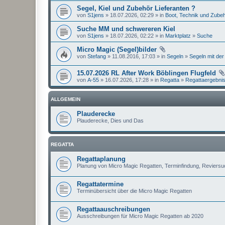
Segel, Kiel und Zubehör Lieferanten ?
von
S1jens
» 18.07.2026, 02:29 » in
Boot, Technik und Zube
Suche MM und schwereren Kiel
von
S1jens
» 18.07.2026, 02:22 » in
Marktplatz
»
Suche
Micro Magic (Segel)bilder
von
Stefang
» 11.08.2016, 17:03 » in
Segeln
»
Segeln mit der
15.07.2026 RL After Work Böblingen Flugfeld
von
A-55
» 16.07.2026, 17:28 » in
Regatta
»
Regattaergebni
ALLGEMEIN
Plauderecke
Plauderecke, Dies und Das
REGATTA
Regattaplanung
Planung von Micro Magic Regatten, Terminfindung, Reviers
Regattatermine
Terminübersicht über die Micro Magic Regatten
Regattaauschreibungen
Ausschreibungen für Micro Magic Regatten ab 2020