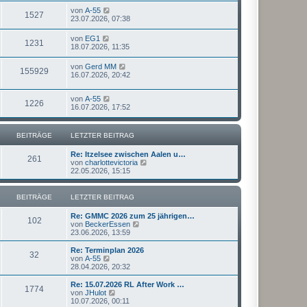
von
A-55
1527
23.07.2026, 07:38
von
EG1
1231
18.07.2026, 11:35
von
Gerd MM
155929
16.07.2026, 20:42
von
A-55
1226
16.07.2026, 17:52
BEITRÄGE
LETZTER BEITRAG
Re: Itzelsee zwischen Aalen u…
261
N
von
charlottevictoria
e
22.05.2026, 15:15
u
e
s
BEITRÄGE
LETZTER BEITRAG
t
e
Re: GMMC 2026 zum 25 jährigen…
r
102
N
von
BeckerEssen
B
e
23.06.2026, 13:59
e
u
i
e
Re: Terminplan 2026
t
32
s
N
von
A-55
r
t
e
28.04.2026, 20:32
a
e
u
g
r
e
Re: 15.07.2026 RL After Work …
1774
B
s
N
von
JHulot
e
t
e
10.07.2026, 00:11
i
e