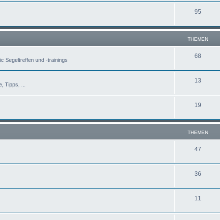
95
THEMEN
68
c Segeltreffen und -trainings
13
, Tipps, ...
19
THEMEN
47
36
11