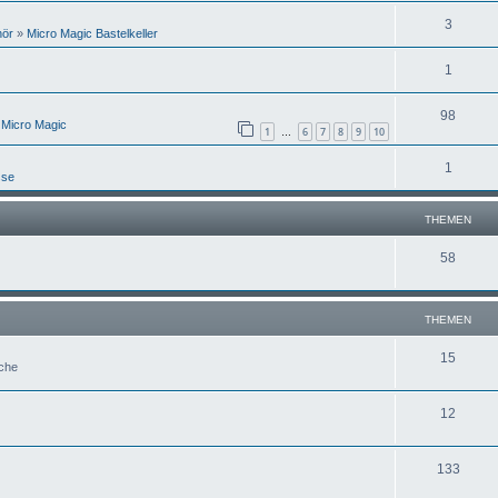
3
hör
»
Micro Magic Bastelkeller
1
98
 Micro Magic
1
6
7
8
9
10
…
1
sse
THEMEN
58
THEMEN
15
uche
12
133