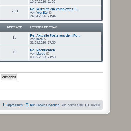
e
18.07.2026, 11:35
a
e
u
g
i
e
Re: Verkaufe ein komplettes T…
t
213
s
N
von
Yogi Bär
r
t
e
24.04.2026, 21:44
a
e
u
g
r
e
B
s
BEITRÄGE
LETZTER BEITRAG
e
t
i
e
Re: Aktuelle Posts aus dem Fo…
t
r
18
N
von
bora
r
B
e
31.03.2026, 17:33
a
e
u
g
i
e
Re: Nachrichten
t
79
s
N
von
Marco
r
t
e
09.05.2023, 21:59
a
e
u
g
r
e
B
s
e
t
i
e
t
r
r
B
a
e
g
i
t
r
a
g
Impressum
Alle Cookies löschen
Alle Zeiten sind
UTC+02:00