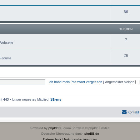
66
THEMEN
7
Webseite
26
 Forums
Ich habe mein Passwort vergessen
|
Angemeldet bleiben
mt
443
• Unser neuestes Mitglied:
S1jens
Kontakt
Powered by
phpBB
® Forum Software © phpBB Limited
Deutsche Übersetzung durch
phpBB.de
Datenschutz
|
Nutzungsbedingungen