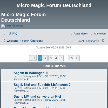
Micro Magic Forum Deutschland
Micro Magic Forum
Deutschland
FAQ
Registrieren
Anmelden
S
Webseite
Foren-Übersicht
Select Language
▼
u
Aktuelle Zeit: 06.08.2026, 20:54
c
Seite
1
von
10
1
2
3
4
5
10
Nächste
h
…
e
Aktuelle Themen
Segeln in Böblingen
Letzter Beitrag von
A-55
«
30.07.2026, 10:30
Antworten:
2
Segel, Kiel und Zubehör Lieferanten ?
Letzter Beitrag von
A-55
«
23.07.2026, 07:38
Antworten:
3
Suche MM und schwereren Kiel
Letzter Beitrag von
EG1
«
18.07.2026, 11:35
Antworten:
1