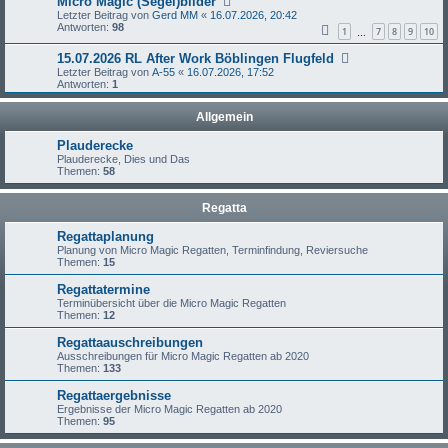
Micro Magic (Segel)bilder
Letzter Beitrag von
Gerd MM
«
16.07.2026, 20:42
Antworten:
98
1
7
8
9
10
…
15.07.2026 RL After Work Böblingen Flugfeld
Letzter Beitrag von
A-55
«
16.07.2026, 17:52
Antworten:
1
Allgemein
Plauderecke
Plauderecke, Dies und Das
Themen:
58
Regatta
Regattaplanung
Planung von Micro Magic Regatten, Terminfindung, Reviersuche
Themen:
15
Regattatermine
Terminübersicht über die Micro Magic Regatten
Themen:
12
Regattaauschreibungen
Ausschreibungen für Micro Magic Regatten ab 2020
Themen:
133
Regattaergebnisse
Ergebnisse der Micro Magic Regatten ab 2020
Themen:
95